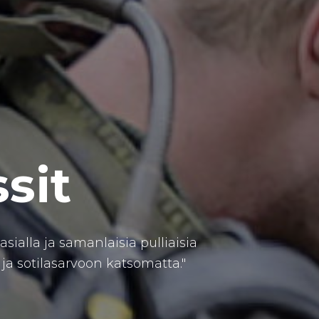
ssit
ialla ja samanlaisia pulliaisia
 ja sotilasarvoon katsomatta."