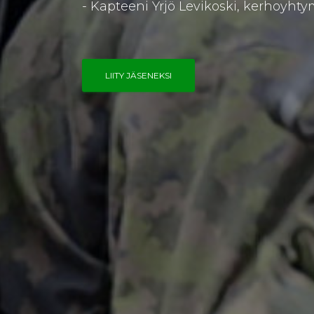
- Kapteeni Yrjö Levikoski, kerhoyhty
LIITY JÄSENEKSI