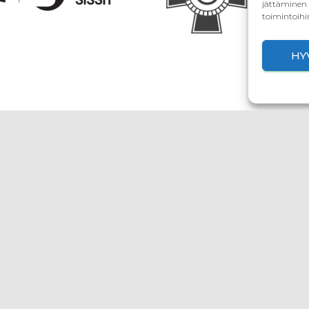
jättäminen t
toimintoihi
HY
isimmät uutiset ja arti