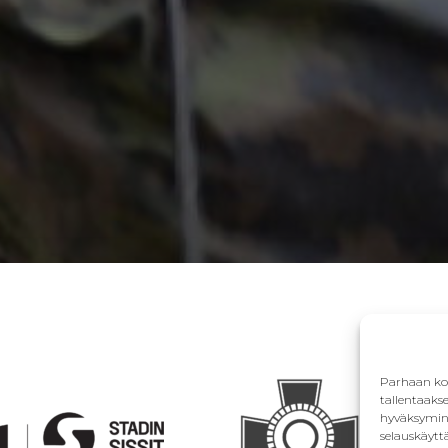
Parhaan kok
tallentaaks
hyväksymine
selauskäyttä