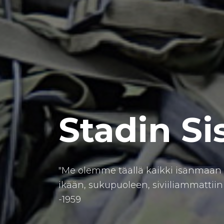
Stadin Si
"Me olemme täällä kaikki isänmaan as
ikään, sukupuoleen, siviiliammattiin
-1959