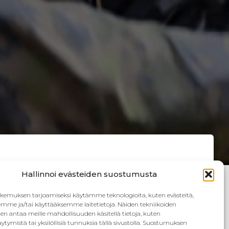
Hallinnoi evästeiden suostumusta
emuksen tarjoamiseksi käytämme teknologioita, kuten evästeitä,
emme ja/tai käyttääksemme laitetietoja. Näiden tekniikoiden
n antaa meille mahdollisuuden käsitellä tietoja, kuten
ytymistä tai yksilöllisiä tunnuksia tällä sivustolla. Suostumuksen