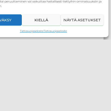
ai peruuttaminen voi vaikuttaa haitallisesti tiettyihin ominaisuuksiin ja
n.
VÄKSY
KIELLÄ
NÄYTÄ ASETUKSET
Tietosuojaseloste
Tietosuojaseloste
kkelit