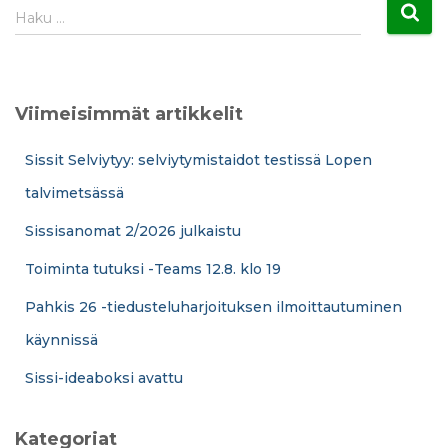
H
Haku …
a
k
u
:
Viimeisimmät artikkelit
Sissit Selviytyy: selviytymistaidot testissä Lopen
talvimetsässä
Sissisanomat 2/2026 julkaistu
Toiminta tutuksi -Teams 12.8. klo 19
Pahkis 26 -tiedusteluharjoituksen ilmoittautuminen
käynnissä
Sissi-ideaboksi avattu
Kategoriat