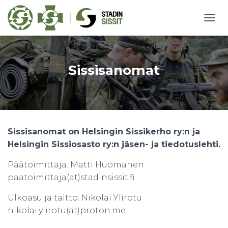
N
A
V
I
G
Sissisanomat
O
I
N
T
I
P
Sissisanomat on Helsingin Sissikerho ry:n ja
Ä
Ä
Helsingin Sissiosasto ry:n jäsen- ja tiedotuslehti.
L
L
Päätoimittaja: Matti Huomanen
E
paatoimittaja(at)stadinsissit.fi
/
P
Ulkoasu ja taitto: Nikolai Ylirotu
O
I
nikolai.ylirotu(at)proton.me
S