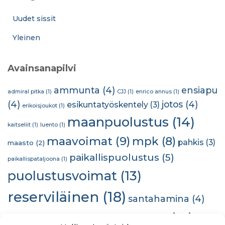
Uudet sissit
Yleinen
Avainsanapilvi
ammunta
(4)
ensiapu
admiral pitka
(1)
CJJ
(1)
enrico annus
(1)
(4)
jotos
(4)
esikuntatyöskentely
(3)
erikoisjoukot
(1)
maanpuolustus
(14)
kaitseliit
(1)
luento
(1)
maavoimat
(9)
mpk
(8)
pahkis
(3)
maasto
(2)
paikallispuolustus
(5)
paikallispataljoona
(1)
puolustusvoimat
(13)
reserviläinen
(18)
santahamina
(4)
sissit
selviytyminen
(5)
sissi
(2)
sissisanomat
(1)