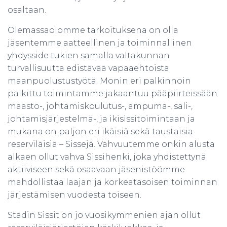
osaltaan.
Olemassaolomme tarkoituksena on olla
jäsentemme aatteellinen ja toiminnallinen
yhdysside tukien samalla valtakunnan
turvallisuutta edistävää vapaaehtoista
maanpuolustustyötä. Monin eri palkinnoin
palkittu toimintamme jakaantuu pääpiirteissään
maasto-, johtamiskoulutus-, ampuma-, sali-,
johtamisjärjestelmä-, ja ikisissitoimintaan ja
mukana on paljon eri ikäisiä sekä taustaisia
reserviläisiä – Sissejä. Vahvuutemme onkin alusta
alkaen ollut vahva Sissihenki, joka yhdistettynä
aktiiviseen sekä osaavaan jäsenistöömme
mahdollistaa laajan ja korkeatasoisen toiminnan
järjestämisen vuodesta toiseen.
Stadin Sissit on jo vuosikymmenien ajan ollut