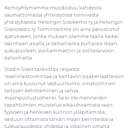
Kerhoyhtymämme muodostuu kahdesta
saumattomassa yhteistyössä toimivasta
yhdistyksestä: Helsingin Sissikerho ry ja Helsingin
Sissiosasto ry. Toimintamme on aina perustunut
ajatukseen, jonka mukaan olemme täällä kaikki
isänmaan asialla ja samanlaisia pulliaisia ikään,
sukupuoleen, siviiliammattiin ja sotilasarvoon
katsomatta.
Stadin Sissit tarkoittaa reipasta
reserviläistoimintaa ja kantaviin pääperiaatteisiin
on aina kuulunut vastuuntunto, omatoiminen
taitojen kehittäminen ja vahva
maanpuolustushenki. Se ei ole menneiden
tapahtumien muistelua eikä uhoamista vaan
fyysisen ja henkisen kunnon ylläpitämistä,
vastuun ottamista tämän maan perinteistä ja
tulevaisuudesta, yhdessä ja jokainen omalta