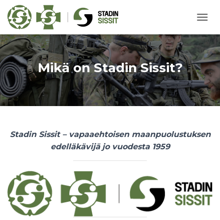
N
A
V
I
G
Mikä on Stadin Sissit?
O
I
N
T
I
P
Ä
Stadin Sissit – vapaaehtoisen maanpuolustuksen
Ä
edelläkävijä
jo vuodesta 1959
L
L
E
/
P
O
I
S