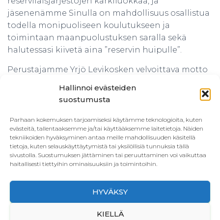
reserviläisjärjestöjen kärkiluokkaa, ja
jäsenenämme Sinulla on mahdollisuus osallistua
todella monipuoliseen koulutukseen ja
toimintaan maanpuolustuksen saralla sekä
halutessasi kiivetä aina ”reservin huipulle”.
Perustajamme Yrjö Levikosken velvoittava motto
on edelleen kantava periaate kaikessa
Hallinnoi evästeiden
toiminnassamme:
suostumusta
“Stadin Sisseissä ei vain olla – Sisseihin on kunnia
Parhaan kokemuksen tarjoamiseksi käytämme teknologioita, kuten
kuulua!”
evästeitä, tallentaaksemme ja/tai käyttääksemme laitetietoja. Näiden
tekniikoiden hyväksyminen antaa meille mahdollisuuden käsitellä
Tervetuloa mukaan!
tietoja, kuten selauskäyttäytymistä tai yksilöllisiä tunnuksia tällä
sivustolla. Suostumuksen jättäminen tai peruuttaminen voi vaikuttaa
haitallisesti tiettyihin ominaisuuksiin ja toimintoihin.
HYVÄKSY
ETUSIVU
YHTEYSTIEDOT
KÄYTTÖEHDOT
KIELLÄ