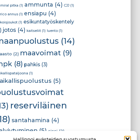
ammunta
(4)
miral pitka
(1)
CJJ
(1)
ensiapu
(4)
rico annus
(1)
esikuntatyöskentely
ikoisjoukot
(1)
jotos
(4)
)
kaitseliit
(1)
luento
(1)
maanpuolustus
(14)
maavoimat
(9)
aasto
(2)
mpk
(8)
pahkis
(3)
ikallispataljoona
(1)
aikallispuolustus
(5)
puolustusvoimat
reserviläinen
13)
18)
santahamina
(4)
elviytyminen
(5)
sissi
(2)
Hallinnoi evästeiden suostumusta