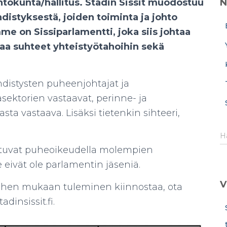
ohtokunta/hallitus. Stadin Sissit muodostuu
N
hdistyksestä, joiden toiminta ja johto
me on Sissiparlamentti, joka siis johtaa
itaa suhteet yhteistyötahoihin sekä
distysten puheenjohtajat ja
sektorien vastaavat, perinne- ja
sta vastaava. Lisäksi tietenkin sihteeri,
H
H
a
istuvat puheoikeudella molempien
k
eivät ole parlamentin jäseniä.
u
:
V
siihen mukaan tuleminen kiinnostaa, ota
dinsissit.fi.