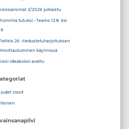
Sissisanomat 2/2026 julkaistu
Toiminta tutuksi -Teams 12.8. klo
19
Pahkis 26 -tiedusteluharjoituksen
ilmoittautuminen käynnissä
Sissi-ideaboksi avattu
ategoriat
Uudet sissit
Yleinen
vainsanapilvi