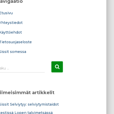
avigaatio
Etusivu
Yhteystiedot
Käyttöehdot
Tietosuojaseloste
Sissit somessa
aku …
iimeisimmät artikkelit
Sissit Selviytyy: selviytymistaidot
testissä Lopen talvimetsässä