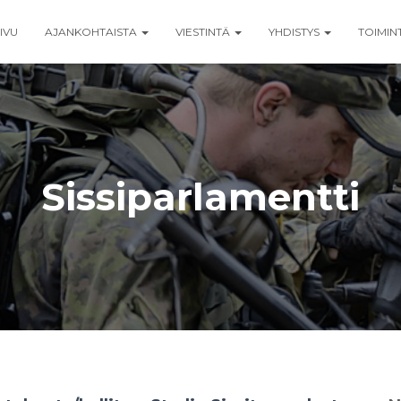
IVU
AJANKOHTAISTA
VIESTINTÄ
YHDISTYS
TOIMIN
Sissiparlamentti