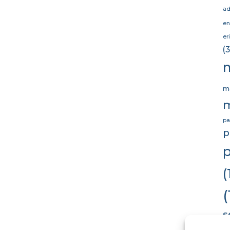
ad
en
er
(3
m
pa
p
(
(
s