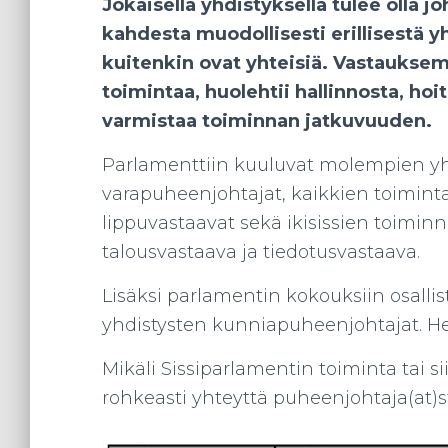
Jokaisella yhdistyksellä tulee olla j
kahdesta muodollisesti erillisestä y
kuitenkin ovat yhteisiä. Vastauksem
toimintaa, huolehtii hallinnosta, ho
varmistaa toiminnan jatkuvuuden.
Parlamenttiin kuuluvat molempien yh
varapuheenjohtajat, kaikkien toiminta
lippuvastaavat sekä ikisissien toiminna
talousvastaava ja tiedotusvastaava.
Lisäksi parlamentin kokouksiin osall
yhdistysten kunniapuheenjohtajat. He 
Mikäli Sissiparlamentin toiminta tai 
rohkeasti yhteyttä puheenjohtaja(at)sta