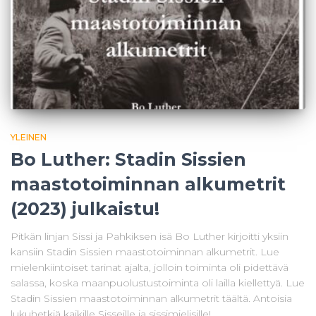
YLEINEN
Bo Luther: Stadin Sissien
maastotoiminnan alkumetrit
(2023) julkaistu!
Pitkän linjan Sissi ja Pahkiksen isä Bo Luther kirjoitti yksiin
kansiin Stadin Sissien maastotoiminnan alkumetrit. Lue
mielenkiintoiset tarinat ajalta, jolloin toiminta oli pidettävä
salassa, koska maanpuolustustoiminta oli lailla kiellettyä. Lue
Stadin Sissien maastotoiminnan alkumetrit täältä. Antoisia
lukuhetkiä kaikille Sisseille ja sissimielisille!