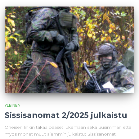
YLEINEN
Sissisanomat 2/2025 julkaistu
Oheisen linkin takaa pääset lukemaan sekä uusimman että
myös monet muut aiemmin julkaistut Sissisanomat.