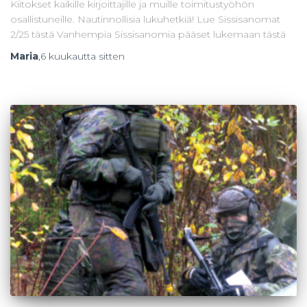
Kiitokset kaikille kirjoittajille ja muille toimitustyöhön
osallistuneille. Nautinnollisia lukuhetkiä! Lue Sissisanomat
2/25 tästä Vanhempia Sissisanomia pääset lukemaan tästä
Maria
,
6 kuukautta
sitten