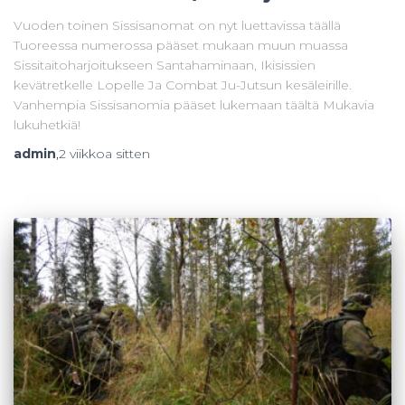
Vuoden toinen Sissisanomat on nyt luettavissa täällä
Tuoreessa numerossa pääset mukaan muun muassa
Sissitaitoharjoitukseen Santahaminaan, Ikisissien
kevätretkelle Lopelle Ja Combat Ju-Jutsun kesäleirille.
Vanhempia Sissisanomia pääset lukemaan täältä Mukavia
lukuhetkiä!
admin
,
2 viikkoa
sitten