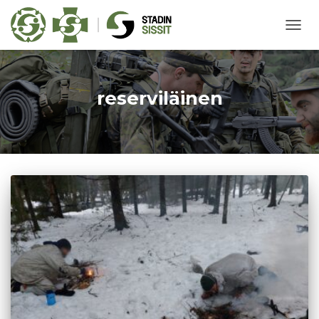
NAVIG
PÄÄL
reserviläinen