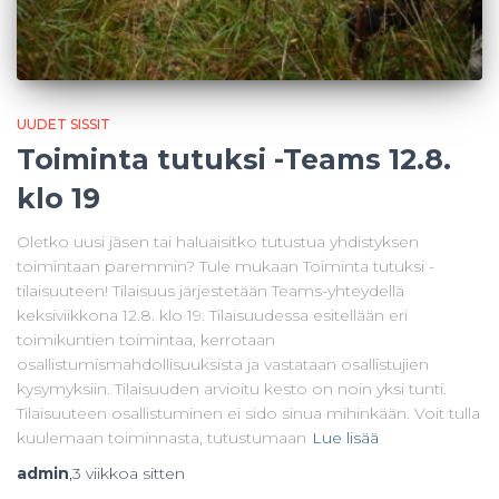
UUDET SISSIT
Toiminta tutuksi -Teams 12.8.
klo 19
Oletko uusi jäsen tai haluaisitko tutustua yhdistyksen
toimintaan paremmin? Tule mukaan Toiminta tutuksi -
tilaisuuteen! Tilaisuus järjestetään Teams-yhteydellä
keksiviikkona 12.8. klo 19. Tilaisuudessa esitellään eri
toimikuntien toimintaa, kerrotaan
osallistumismahdollisuuksista ja vastataan osallistujien
kysymyksiin. Tilaisuuden arvioitu kesto on noin yksi tunti.
Tilaisuuteen osallistuminen ei sido sinua mihinkään. Voit tulla
kuulemaan toiminnasta, tutustumaan
Lue lisää
admin
,
3 viikkoa
sitten