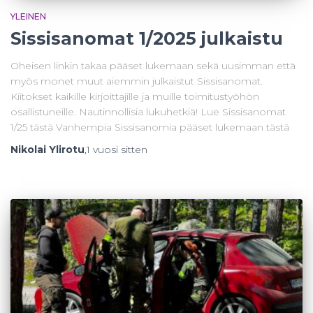
YLEINEN
Sissisanomat 1/2025 julkaistu
Oheisen linkin takaa pääset lukemaan sekä uusimman että
myös monet muut aiemmin julkaistut Sissisanomat.
Kiitokset kaikille kirjoittajille ja muille toimitustyöhön
osallistuneille. Nautinnollisia lukuhetkiä! Lue Sissisanomat
1/25 tästä Vanhempia Sissisanomia pääset lukemaan tästä
Nikolai Ylirotu
,
1 vuosi
sitten