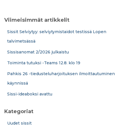
k
u
:
Viimeisimmät artikkelit
Sissit Selviytyy: selviytymistaidot testissä Lopen
talvimetsässä
Sissisanomat 2/2026 julkaistu
Toiminta tutuksi -Teams 12.8. klo 19
Pahkis 26 -tiedusteluharjoituksen ilmoittautuminen
käynnissä
Sissi-ideaboksi avattu
Kategoriat
Uudet sissit