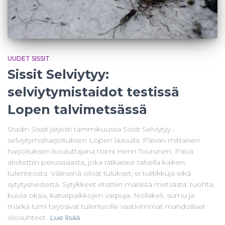
UUDET SISSIT
Sissit Selviytyy:
selviytymistaidot testissä
Lopen talvimetsässä
Stadin Sissit järjesti tammikuussa Sissit Selviytyy -
selviytymisharjoituksen Lopen laavulla. Päivän mittaisen
harjoituksen kouluttajana toimi Henri Tourunen. Päivä
aloitettiin perusasiasta, joka ratkaisee talvella kaiken:
tulenteosta. Välineinä olivat tulukset; ei tulitikkuja eikä
sytytysnestettä. Sytykkeet etsittiin märästä metsästä: tuohta,
kuivia oksia, katvepaikkojen varpuja. Nollakeli, sumu ja
märkä lumi tarjosivat tulenteolle vaativimmat mahdolliset
olosuhteet.
Lue lisää