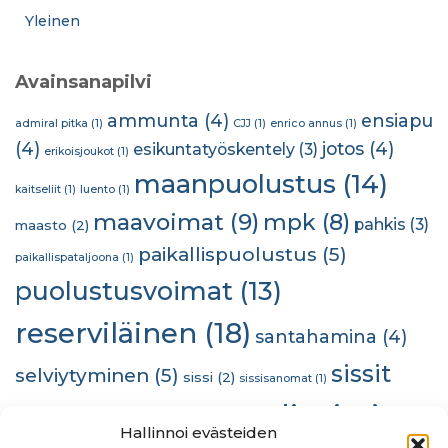
Yleinen
Avainsanapilvi
ammunta
(4)
ensiapu
admiral pitka
(1)
CJJ
(1)
enrico annus
(1)
(4)
jotos
(4)
esikuntatyöskentely
(3)
erikoisjoukot
(1)
maanpuolustus
(14)
kaitseliit
(1)
luento
(1)
maavoimat
(9)
mpk
(8)
pahkis
(3)
maasto
(2)
paikallispuolustus
(5)
paikallispataljoona
(1)
puolustusvoimat
(13)
reserviläinen
(18)
santahamina
(4)
sissit
selviytyminen
(5)
sissi
(2)
sissisanomat
(1)
stadinsissit
(10)
sra
(2)
sissiteam
(1)
some
(1)
Hallinnoi evästeiden