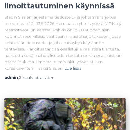
ilmoittautuminen käynnissä
Stadin Sissien järjestämä tiedustelu- ja johtamisharjoitus
toteutetaan 10.–13.9.2026 Haminassa yhteistyössä MPK:n ja
Maasotakoulun kanssa. Pahkis on jo 60 vuoden ajan
koonnut reserviläisiä vaativaan maastoharjoitukseen, jossa
kehitetään tiedustelu- ja johtamiskykyä käytännön
tehtävissä. Harjoitus tarjoaa osallistujille realistisia tilanteita,
haastetta sekä mahdollisuuden testata omaa osaamistaan
osana joukkoa. Ilmoittautumislinkit lytyvät MPK:n
kurssikalenterin lisäksi Sissien
Lue lisää
admin
,
2 kuukautta
sitten