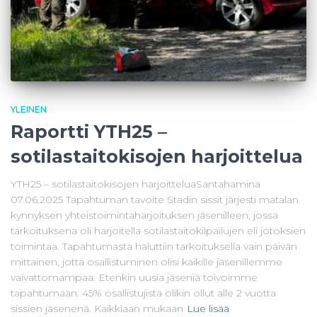
YLEINEN
Raportti YTH25 –
sotilastaitokisojen harjoittelua
YTH25 – sotilastaitokisojen harjoitteluaSantahamina
07.06.2025 Tapahtuman tavoite Stadin sissit järjesti matalan
kynnyksen yhteistoimintaharjoituksen jäsenilleen, jossa
tarkoituksena oli harjoitella sotilastaitokilpailujen eli jotoksien
toimintaa. Tapahtumasta haluttiin tarkoituksella vain päivän
mittainen, jotta osallistuminen olisi kaikille jäsenillemme
vaivattomampaa. Etenkin uusia jäseniä toivoimme
tapahtumaan. 45% osallistujista olikin ollut alle 2 vuotta
sissien jäsenenä. Kaikkiaan mukaan
Lue lisää