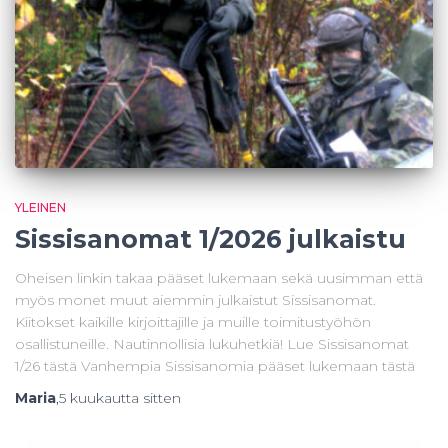
YLEINEN
Sissisanomat 1/2026 julkaistu
Oheisen linkin takaa pääset lukemaan sekä uusimman että
myös monet muut aiemmin julkaistut Sissisanomat.
Kiitokset kaikille kirjoittajille ja muille toimitustyöhön
osallistuneille. Nautinnollisia lukuhetkiä! Lue Sissisanomat
1/26 tästä Vanhempia Sissisanomia pääset lukemaan tästä
Maria
,
5 kuukautta
sitten