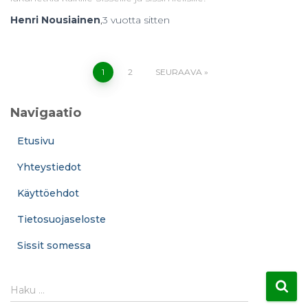
Henri Nousiainen
,
3 vuotta
sitten
Artikkelien
1
2
SEURAAVA
sivutus
Navigaatio
Etusivu
Yhteystiedot
Käyttöehdot
Tietosuojaseloste
Sissit somessa
H
Haku …
a