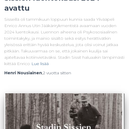
avattu
Sisseillä oli tammikuun loppuun kunnia saada Ylivääpeli
Enrico Annus Utin Jääkärirykmentistä avaamaan vuoden
2024 luentokausi. Luennon aiheena oli Psykososiaalinen
toimintakyky, ja mainio sisältö sekä esitys herättivätkin
yleisössä erittäin hyvää keskustelua, jota olisi voinut jatkaa
pitkään. Takuuvarmaa on se, että jokainen kuulija sai
ajateltavaa kotiinvietäväksi. Stadin Sissit haluaakin lämpimästi
kiittää Enrico
Lue lisää
Henri Nousiainen
,
2 vuotta
sitten