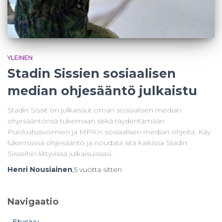
YLEINEN
Stadin Sissien sosiaalisen
median ohjesääntö julkaistu
Stadin Sissit on julkaissut oman sosiaalisen median
ohjesääntönsä tukemaan sekä täydentämään
Puolustusvoimien ja MPK:n sosiaalisen median ohjeita. Käy
lukemassa ohjesääntö ja noudata sitä kaikissa Stadin
Sisseihin liittyvissä julkaisuissasi.
Henri Nousiainen
,
5 vuotta
sitten
Navigaatio
Etusivu