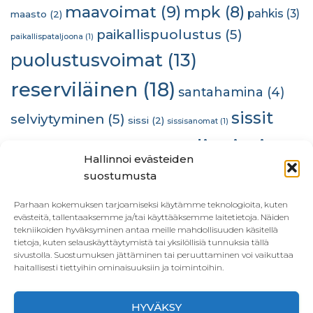
maavoimat
(9)
mpk
(8)
pahkis
(3)
maasto
(2)
paikallispuolustus
(5)
paikallispataljoona
(1)
puolustusvoimat
(13)
reserviläinen
(18)
santahamina
(4)
sissit
selviytyminen
(5)
sissi
(2)
sissisanomat
(1)
stadinsissit
(10)
sra
(2)
sissiteam
(1)
some
(1)
Hallinnoi evästeiden
(23)
suostumusta
tiedustelu
(2)
taistelijan mieli
(1)
tiedustelija
(1)
utriadessant
Parhaan kokemuksen tarjoamiseksi käytämme teknologioita, kuten
(1)
utti
(1)
viestintä
(1)
evästeitä, tallentaaksemme ja/tai käyttääksemme laitetietoja. Näiden
tekniikoiden hyväksyminen antaa meille mahdollisuuden käsitellä
tietoja, kuten selauskäyttäytymistä tai yksilöllisiä tunnuksia tällä
sivustolla. Suostumuksen jättäminen tai peruuttaminen voi vaikuttaa
haitallisesti tiettyihin ominaisuuksiin ja toimintoihin.
HYVÄKSY