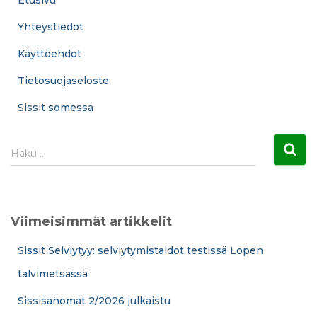
Yhteystiedot
Käyttöehdot
Tietosuojaseloste
Sissit somessa
H
Haku …
a
k
u
:
Viimeisimmät artikkelit
Sissit Selviytyy: selviytymistaidot testissä Lopen
talvimetsässä
Sissisanomat 2/2026 julkaistu