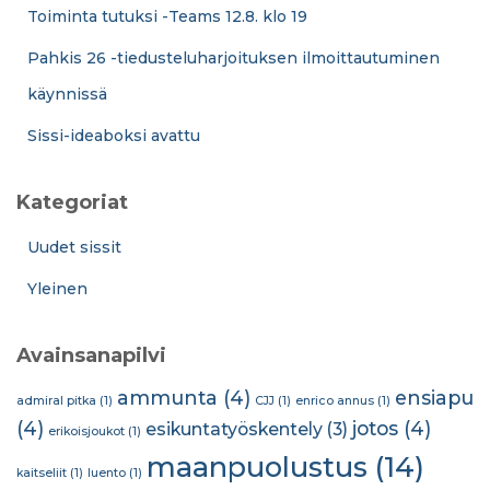
Toiminta tutuksi -Teams 12.8. klo 19
Pahkis 26 -tiedusteluharjoituksen ilmoittautuminen
käynnissä
Sissi-ideaboksi avattu
Kategoriat
Uudet sissit
Yleinen
Avainsanapilvi
ammunta
(4)
ensiapu
admiral pitka
(1)
CJJ
(1)
enrico annus
(1)
(4)
jotos
(4)
esikuntatyöskentely
(3)
erikoisjoukot
(1)
maanpuolustus
(14)
kaitseliit
(1)
luento
(1)