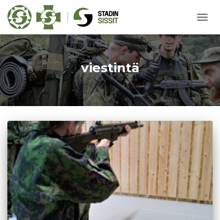
NAVIG
PÄÄL
viestintä