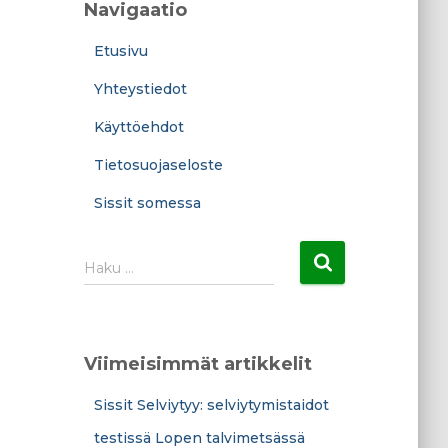
Navigaatio
Etusivu
Yhteystiedot
Käyttöehdot
Tietosuojaseloste
Sissit somessa
H
Haku …
a
k
u
:
Viimeisimmät artikkelit
Sissit Selviytyy: selviytymistaidot
testissä Lopen talvimetsässä