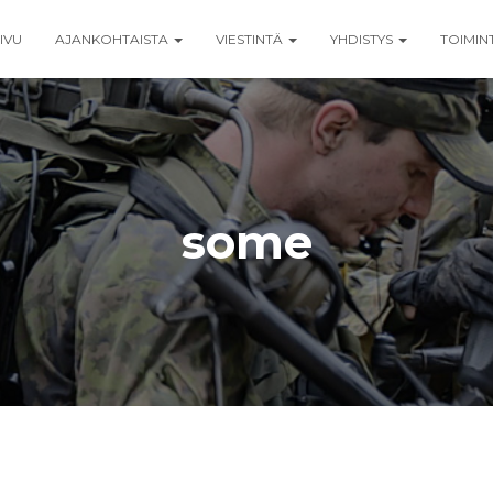
IVU
AJANKOHTAISTA
VIESTINTÄ
YHDISTYS
TOIMIN
some