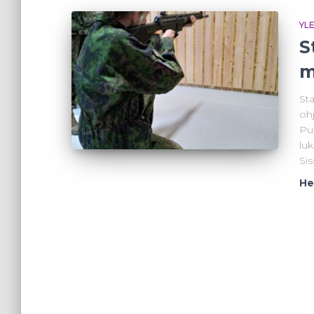
YL
S
m
Sta
oh
Pu
luk
Sis
He