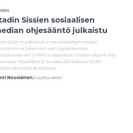
EINEN
tadin Sissien sosiaalisen
edian ohjesääntö julkaistu
din Sissit on julkaissut oman sosiaalisen median
jesääntönsä tukemaan sekä täydentämään
olustusvoimien ja MPK:n sosiaalisen median ohjeita. Käy
emassa ohjesääntö ja noudata sitä kaikissa Stadin
seihin liittyvissä julkaisuissasi.
nri Nousiainen
,
5 vuotta
sitten