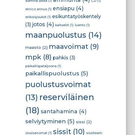
admiral pitka
(1)
CJJ
(1)
ensiapu
(4)
enrico annus
(1)
esikuntatyöskentely
erikoisjoukot
(1)
jotos
(4)
(3)
kaitseliit
(1)
luento
(1)
maanpuolustus
(14)
maavoimat
(9)
maasto
(2)
mpk
(8)
pahkis
(3)
paikallispataljoona
(1)
paikallispuolustus
(5)
puolustusvoimat
reserviläinen
(13)
(18)
santahamina
(4)
selviytyminen
(5)
sissi
(2)
sissit
(10)
sissisanomat
(1)
sissiteam