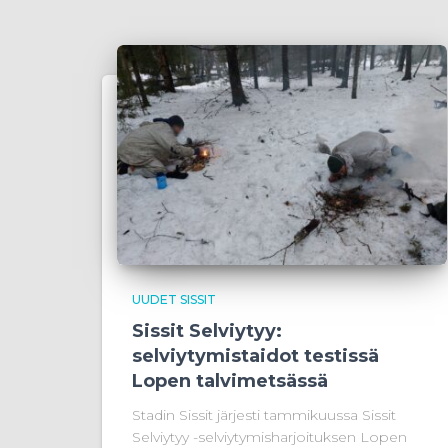
UUDET SISSIT
Sissit Selviytyy:
selviytymistaidot testissä
Lopen talvimetsässä
Stadin Sissit järjesti tammikuussa Sissit
Selviytyy -selviytymisharjoituksen Lopen