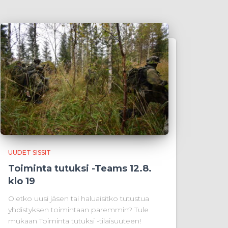
UUDET SISSIT
Toiminta tutuksi -Teams 12.8.
klo 19
Oletko uusi jäsen tai haluaisitko tutustua
yhdistyksen toimintaan paremmin? Tule
mukaan Toiminta tutuksi -tilaisuuteen!