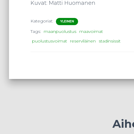
Kuvat: Matti Huomanen
Kategoriat:
YLEINEN
Tags:
maanpuolustus
maavoimat
puolustusvoimat
reserviläinen
stadinsissit
Aih