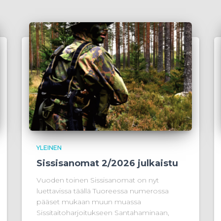
YLEINEN
Sissisanomat 2/2026 julkaistu
Vuoden toinen Sissisanomat on nyt
luettavissa täällä Tuoreessa numerossa
pääset mukaan muun muassa
Sissitaitoharjoitukseen Santahaminaan,