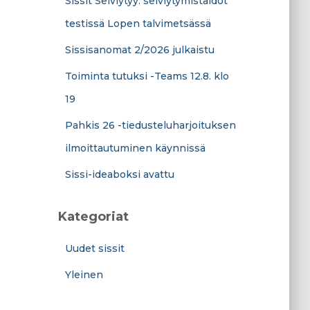
Sissit Selviytyy: selviytymistaidot
testissä Lopen talvimetsässä
Sissisanomat 2/2026 julkaistu
Toiminta tutuksi -Teams 12.8. klo
19
Pahkis 26 -tiedusteluharjoituksen
ilmoittautuminen käynnissä
Sissi-ideaboksi avattu
Kategoriat
Uudet sissit
Yleinen