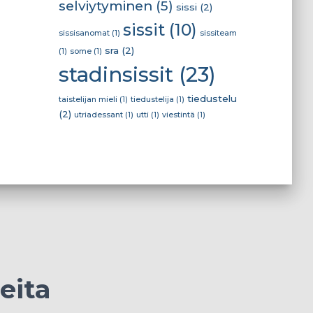
selviytyminen
(5)
sissi
(2)
sissit
(10)
sissisanomat
(1)
sissiteam
sra
(2)
(1)
some
(1)
stadinsissit
(23)
tiedustelu
taistelijan mieli
(1)
tiedustelija
(1)
(2)
utriadessant
(1)
utti
(1)
viestintä
(1)
eita