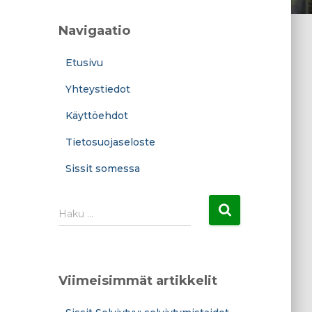
Navigaatio
Etusivu
Yhteystiedot
Käyttöehdot
Tietosuojaseloste
Sissit somessa
H
Haku …
a
k
u
:
Viimeisimmät artikkelit