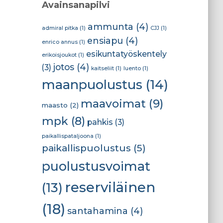
Avainsanapilvi
ammunta
(4)
admiral pitka
(1)
CJJ
(1)
ensiapu
(4)
enrico annus
(1)
esikuntatyöskentely
erikoisjoukot
(1)
jotos
(4)
(3)
kaitseliit
(1)
luento
(1)
maanpuolustus
(14)
maavoimat
(9)
maasto
(2)
mpk
(8)
pahkis
(3)
paikallispataljoona
(1)
paikallispuolustus
(5)
puolustusvoimat
reserviläinen
(13)
(18)
santahamina
(4)