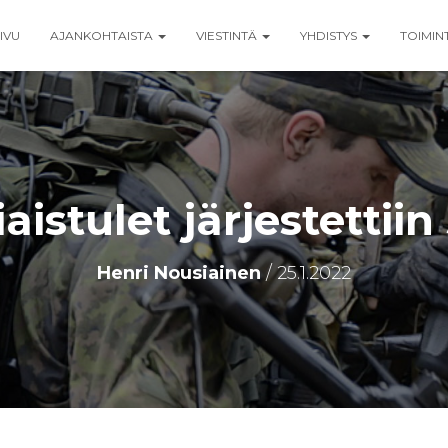
IVU
AJANKOHTAISTA
VIESTINTÄ
YHDISTYS
TOIMIN
aistulet järjestettiin 5
Henri Nousiainen
/
25.1.2022