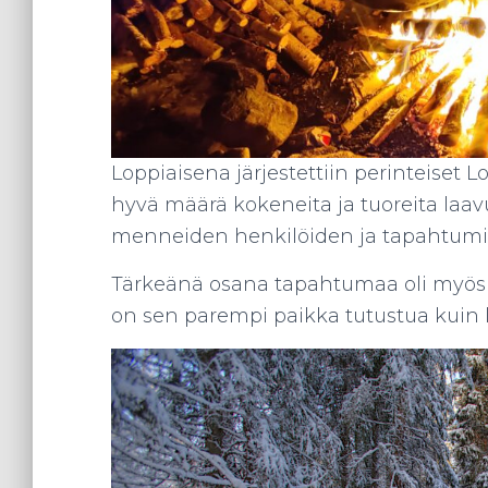
Loppiaisena järjestettiin perinteiset Lo
hyvä määrä kokeneita ja tuoreita laavuk
menneiden henkilöiden ja tapahtumie
Tärkeänä osana tapahtumaa oli myös 
on sen parempi paikka tutustua kuin l