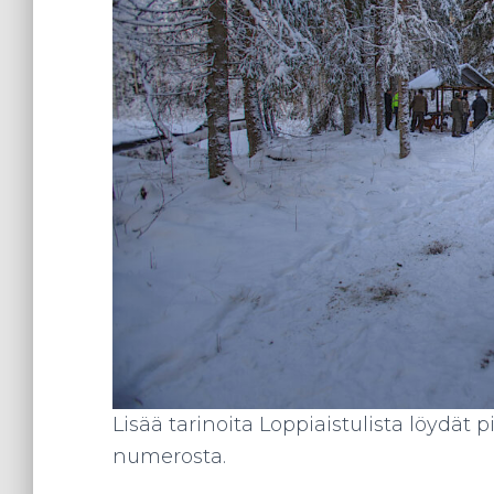
Lisää tarinoita Loppiaistulista löydät
numerosta.