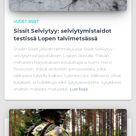
UUDET SISSIT
Sissit Selviytyy: selviytymistaidot
testissä Lopen talvimetsässä
Stadin Sissit järjesti tammikuussa Sissit Selviytyy -
selviytymisharjoituksen Lopen laavulla. Päivän
mittaisen harjoituksen kouluttajana toimi Henri
Tourunen. Päivä aloitettiin perusasiasta, joka
ratkaisee talvella kaiken: tulenteosta. Välineinä olivat
tulukset; ei tulitikkuja eikä sytytysnestettä. Sytykkeet
etsittiin märästä metsästä:
Lue lisää