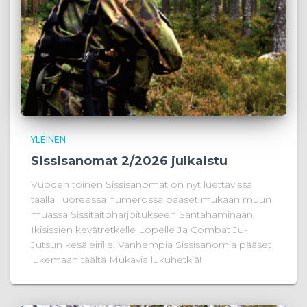
YLEINEN
Sissisanomat 2/2026 julkaistu
Vuoden toinen Sissisanomat on nyt luettavissa
täällä Tuoreessa numerossa pääset mukaan muun
muassa Sissitaitoharjoitukseen Santahaminaan,
Ikisissien kevätretkelle Lopelle Ja Combat Ju-
Jutsun kesäleirille. Vanhempia Sissisanomia pääset
lukemaan täältä Mukavia lukuhetkiä!