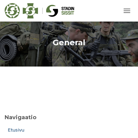
NAVIG
PÄÄL
General
Navigaatio
Etusivu