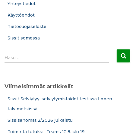
Yhteystiedot
Käyttöehdot
Tietosuojaseloste
Sissit somessa
H
Haku …
a
k
u
:
Viimeisimmät artikkelit
Sissit Selviytyy: selviytymistaidot testissä Lopen
talvimetsässä
Sissisanomat 2/2026 julkaistu
Toiminta tutuksi -Teams 12.8. klo 19