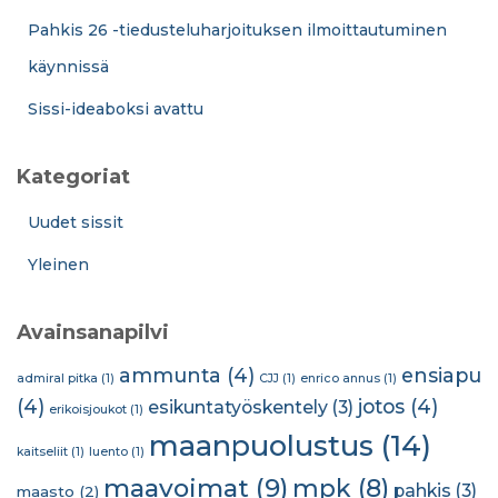
Pahkis 26 -tiedusteluharjoituksen ilmoittautuminen
käynnissä
Sissi-ideaboksi avattu
Kategoriat
Uudet sissit
Yleinen
Avainsanapilvi
ammunta
(4)
ensiapu
admiral pitka
(1)
CJJ
(1)
enrico annus
(1)
(4)
jotos
(4)
esikuntatyöskentely
(3)
erikoisjoukot
(1)
maanpuolustus
(14)
kaitseliit
(1)
luento
(1)
maavoimat
(9)
mpk
(8)
pahkis
(3)
maasto
(2)