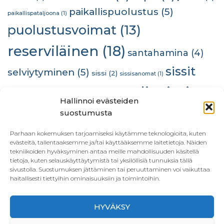
paikallispuolustus
(5)
paikallispataljoona
(1)
puolustusvoimat
(13)
reserviläinen
(18)
santahamina
(4)
sissit
selviytyminen
(5)
sissi
(2)
sissisanomat
(1)
stadinsissit
(10)
sra
(2)
sissiteam
(1)
some
(1)
Hallinnoi evästeiden
(23)
suostumusta
tiedustelu
(2)
taistelijan mieli
(1)
tiedustelija
(1)
utriadessant
Parhaan kokemuksen tarjoamiseksi käytämme teknologioita, kuten
(1)
utti
(1)
viestintä
(1)
evästeitä, tallentaaksemme ja/tai käyttääksemme laitetietoja. Näiden
tekniikoiden hyväksyminen antaa meille mahdollisuuden käsitellä
tietoja, kuten selauskäyttäytymistä tai yksilöllisiä tunnuksia tällä
sivustolla. Suostumuksen jättäminen tai peruuttaminen voi vaikuttaa
haitallisesti tiettyihin ominaisuuksiin ja toimintoihin.
HYVÄKSY
ETUSIVU
YHTEYSTIEDOT
KÄYTTÖEHDOT