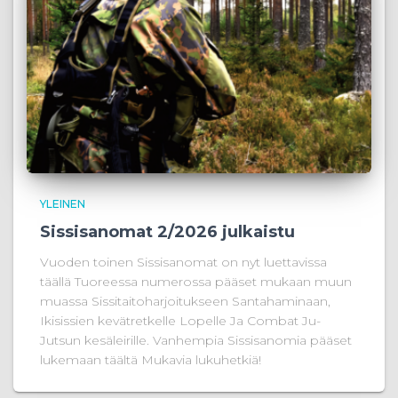
YLEINEN
Sissisanomat 2/2026 julkaistu
Vuoden toinen Sissisanomat on nyt luettavissa
täällä Tuoreessa numerossa pääset mukaan muun
muassa Sissitaitoharjoitukseen Santahaminaan,
Ikisissien kevätretkelle Lopelle Ja Combat Ju-
Jutsun kesäleirille. Vanhempia Sissisanomia pääset
lukemaan täältä Mukavia lukuhetkiä!