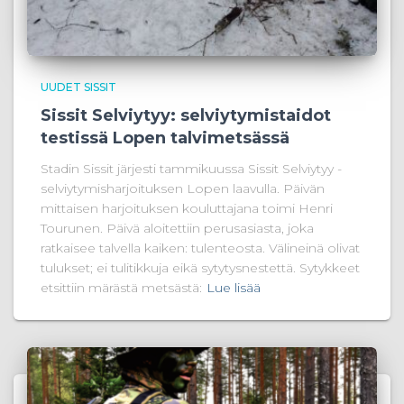
UUDET SISSIT
Sissit Selviytyy: selviytymistaidot
testissä Lopen talvimetsässä
Stadin Sissit järjesti tammikuussa Sissit Selviytyy -
selviytymisharjoituksen Lopen laavulla. Päivän
mittaisen harjoituksen kouluttajana toimi Henri
Tourunen. Päivä aloitettiin perusasiasta, joka
ratkaisee talvella kaiken: tulenteosta. Välineinä olivat
tulukset; ei tulitikkuja eikä sytytysnestettä. Sytykkeet
etsittiin märästä metsästä:
Lue lisää