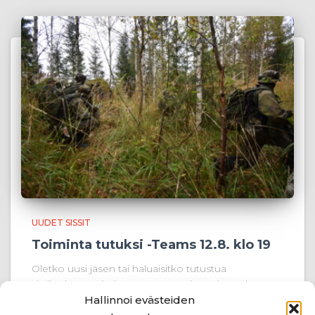
UUDET SISSIT
Toiminta tutuksi -Teams 12.8. klo 19
Oletko uusi jäsen tai haluaisitko tutustua
yhdistyksen toimintaan paremmin? Tule mukaan
Toiminta tutuksi -tilaisuuteen! Tilaisuus järjestetään
Hallinnoi evästeiden