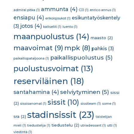
ammunta
(4)
admiral pitka
(1)
CJJ
(1)
enrico annus
(1)
ensiapu
(4)
esikuntatyöskentely
erikoisjoukot
(1)
jotos
(4)
(3)
kaitseliit
(1)
luento
(1)
maanpuolustus
(14)
maasto
(2)
maavoimat
(9)
mpk
(8)
pahkis
(3)
paikallispuolustus
(5)
paikallispataljoona
(1)
puolustusvoimat
(13)
reserviläinen
(18)
selviytyminen
(5)
santahamina
(4)
sissi
sissit
(10)
(2)
sissisanomat
(1)
sissiteam
(1)
some
(1)
stadinsissit
(23)
sra
(2)
taistelijan
tiedustelu
(2)
mieli
(1)
tiedustelija
(1)
utriadessant
(1)
utti
(1)
viestintä
(1)