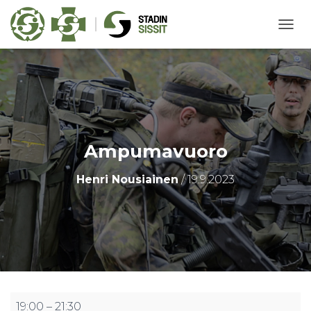
N
A
V
I
G
O
I
N
T
Ampumavuoro
I
P
Henri Nousiainen
/
19.9.2023
Ä
Ä
L
L
E
/
P
O
I
S
Ampumavuoro
19:00
–
21:30