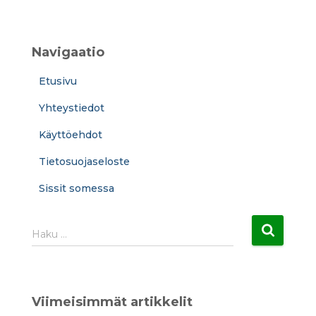
Navigaatio
Etusivu
Yhteystiedot
Käyttöehdot
Tietosuojaseloste
Sissit somessa
H
Haku …
a
k
u
:
Viimeisimmät artikkelit