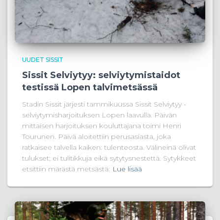
UUDET SISSIT
Sissit Selviytyy: selviytymistaidot
testissä Lopen talvimetsässä
Stadin Sissit järjesti tammikuussa Sissit Selviytyy -
selviytymisharjoituksen Lopen laavulla. Päivän
mittaisen harjoituksen kouluttajana toimi Henri
Tourunen. Päivä aloitettiin perusasiasta, joka
ratkaisee talvella kaiken: tulenteosta. Välineinä olivat
tulukset; ei tulitikkuja eikä sytytysnestettä. Sytykkeet
etsittiin märästä metsästä:
Lue lisää