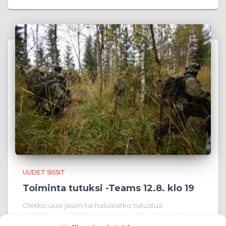
UUDET SISSIT
Toiminta tutuksi -Teams 12.8. klo 19
Oletko uusi jäsen tai haluaisitko tutustua
yhdistyksen toimintaan paremmin? Tule mukaan