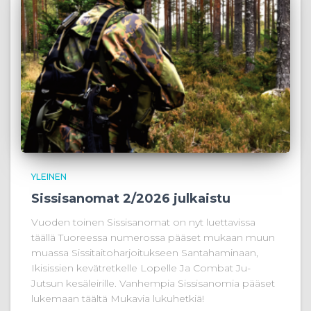
YLEINEN
Sissisanomat 2/2026 julkaistu
Vuoden toinen Sissisanomat on nyt luettavissa
täällä Tuoreessa numerossa pääset mukaan muun
muassa Sissitaitoharjoitukseen Santahaminaan,
Ikisissien kevätretkelle Lopelle Ja Combat Ju-
Jutsun kesäleirille. Vanhempia Sissisanomia pääset
lukemaan täältä Mukavia lukuhetkiä!