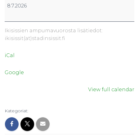
Ikisissit
8.7.2026
Ikisissien ampumavuorosta lisätiedot:
ikisissit(at)stadinsissit.fi
iCal
Google
View full calendar
Kategoriat: