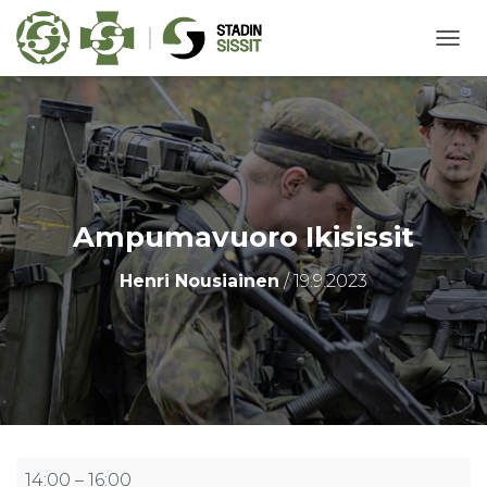
N
A
V
I
G
O
I
N
T
Ampumavuoro Ikisissit
I
P
Henri Nousiainen
/
19.9.2023
Ä
Ä
L
L
E
/
P
O
I
S
Ampumavuoro
14:00
–
16:00