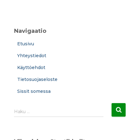
Navigaatio
Etusivu
Yhteystiedot
Käyttöehdot
Tietosuojaseloste
Sissit somessa
H
Haku …
a
k
u
: