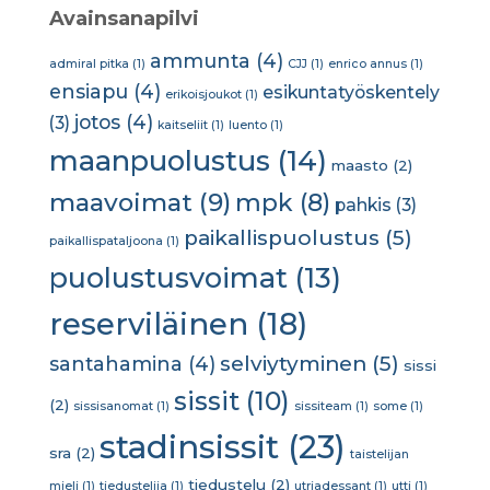
Avainsanapilvi
ammunta
(4)
admiral pitka
(1)
CJJ
(1)
enrico annus
(1)
ensiapu
(4)
esikuntatyöskentely
erikoisjoukot
(1)
jotos
(4)
(3)
kaitseliit
(1)
luento
(1)
maanpuolustus
(14)
maasto
(2)
maavoimat
(9)
mpk
(8)
pahkis
(3)
paikallispuolustus
(5)
paikallispataljoona
(1)
puolustusvoimat
(13)
reserviläinen
(18)
selviytyminen
(5)
santahamina
(4)
sissi
sissit
(10)
(2)
sissisanomat
(1)
sissiteam
(1)
some
(1)
stadinsissit
(23)
sra
(2)
taistelijan
tiedustelu
(2)
mieli
(1)
tiedustelija
(1)
utriadessant
(1)
utti
(1)