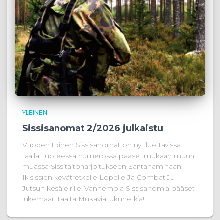
YLEINEN
Sissisanomat 2/2026 julkaistu
Vuoden toinen Sissisanomat on nyt luettavissa
täällä Tuoreessa numerossa pääset mukaan muun
muassa Sissitaitoharjoitukseen Santahaminaan,
Ikisissien kevätretkelle Lopelle Ja Combat Ju-
Jutsun kesäleirille. Vanhempia Sissisanomia pääset
lukemaan täältä Mukavia lukuhetkiä!