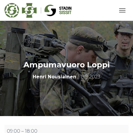
N
A
V
I
G
O
I
N
T
Ampumavuoro Loppi
I
P
Henri Nousiainen
/
19.9.2023
Ä
Ä
L
L
E
/
P
O
I
S
Ampumavuoro
09:00
–
18:00