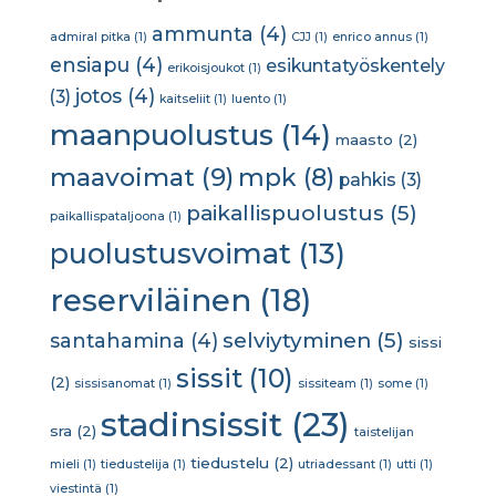
ammunta
(4)
admiral pitka
(1)
CJJ
(1)
enrico annus
(1)
ensiapu
(4)
esikuntatyöskentely
erikoisjoukot
(1)
jotos
(4)
(3)
kaitseliit
(1)
luento
(1)
maanpuolustus
(14)
maasto
(2)
maavoimat
(9)
mpk
(8)
pahkis
(3)
paikallispuolustus
(5)
paikallispataljoona
(1)
puolustusvoimat
(13)
reserviläinen
(18)
selviytyminen
(5)
santahamina
(4)
sissi
sissit
(10)
(2)
sissisanomat
(1)
sissiteam
(1)
some
(1)
stadinsissit
(23)
sra
(2)
taistelijan
tiedustelu
(2)
mieli
(1)
tiedustelija
(1)
utriadessant
(1)
utti
(1)
viestintä
(1)