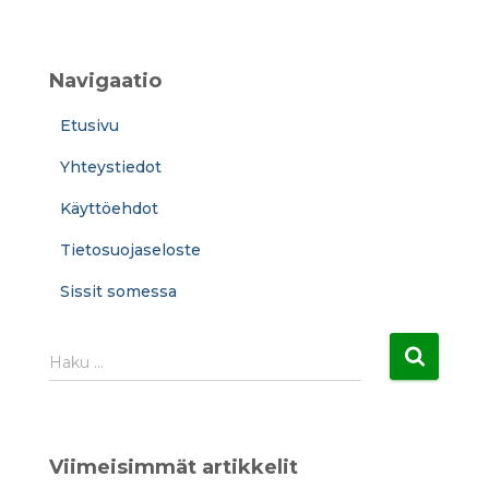
Navigaatio
Etusivu
Yhteystiedot
Käyttöehdot
Tietosuojaseloste
Sissit somessa
H
Haku …
a
k
u
:
Viimeisimmät artikkelit