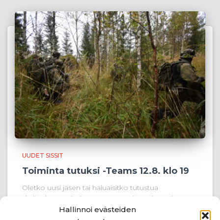
UUDET SISSIT
Toiminta tutuksi -Teams 12.8. klo 19
Oletko uusi jäsen tai haluaisitko tutustua
yhdistyksen toimintaan paremmin? Tule mukaan
Toiminta tutuksi -tilaisuuteen! Tilaisuus järjestetään
Hallinnoi evästeiden