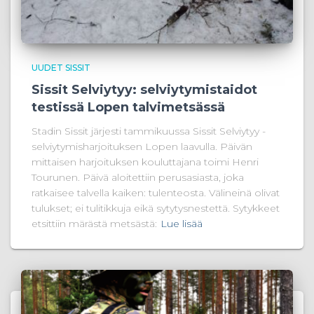
UUDET SISSIT
Sissit Selviytyy: selviytymistaidot
testissä Lopen talvimetsässä
Stadin Sissit järjesti tammikuussa Sissit Selviytyy -
selviytymisharjoituksen Lopen laavulla. Päivän
mittaisen harjoituksen kouluttajana toimi Henri
Tourunen. Päivä aloitettiin perusasiasta, joka
ratkaisee talvella kaiken: tulenteosta. Välineinä olivat
tulukset; ei tulitikkuja eikä sytytysnestettä. Sytykkeet
etsittiin märästä metsästä:
Lue lisää