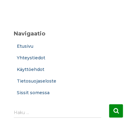
Navigaatio
Etusivu
Yhteystiedot
Käyttöehdot
Tietosuojaseloste
Sissit somessa
H
Haku …
a
k
u