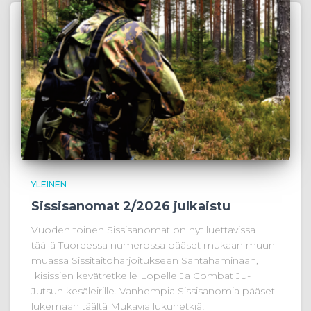
YLEINEN
Sissisanomat 2/2026 julkaistu
Vuoden toinen Sissisanomat on nyt luettavissa
täällä Tuoreessa numerossa pääset mukaan muun
muassa Sissitaitoharjoitukseen Santahaminaan,
Ikisissien kevätretkelle Lopelle Ja Combat Ju-
Jutsun kesäleirille. Vanhempia Sissisanomia pääset
lukemaan täältä Mukavia lukuhetkiä!