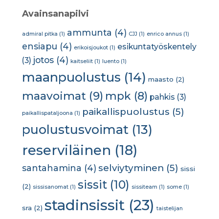
Avainsanapilvi
ammunta
(4)
admiral pitka
(1)
CJJ
(1)
enrico annus
(1)
ensiapu
(4)
esikuntatyöskentely
erikoisjoukot
(1)
jotos
(4)
(3)
kaitseliit
(1)
luento
(1)
maanpuolustus
(14)
maasto
(2)
maavoimat
(9)
mpk
(8)
pahkis
(3)
paikallispuolustus
(5)
paikallispataljoona
(1)
puolustusvoimat
(13)
reserviläinen
(18)
selviytyminen
(5)
santahamina
(4)
sissi
sissit
(10)
(2)
sissisanomat
(1)
sissiteam
(1)
some
(1)
stadinsissit
(23)
sra
(2)
taistelijan