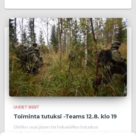
UUDET SISSIT
Toiminta tutuksi -Teams 12.8. klo 19
Oletko uusi jäsen tai haluaisitko tutustua
yhdistyksen toimintaan paremmin? Tule mukaan