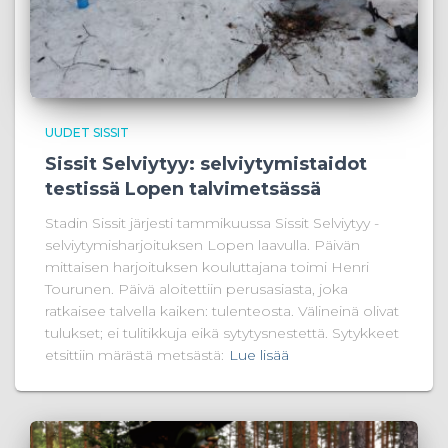
UUDET SISSIT
Sissit Selviytyy: selviytymistaidot
testissä Lopen talvimetsässä
Stadin Sissit järjesti tammikuussa Sissit Selviytyy -
selviytymisharjoituksen Lopen laavulla. Päivän
mittaisen harjoituksen kouluttajana toimi Henri
Tourunen. Päivä aloitettiin perusasiasta, joka
ratkaisee talvella kaiken: tulenteosta. Välineinä olivat
tulukset; ei tulitikkuja eikä sytytysnestettä. Sytykkeet
etsittiin märästä metsästä:
Lue lisää