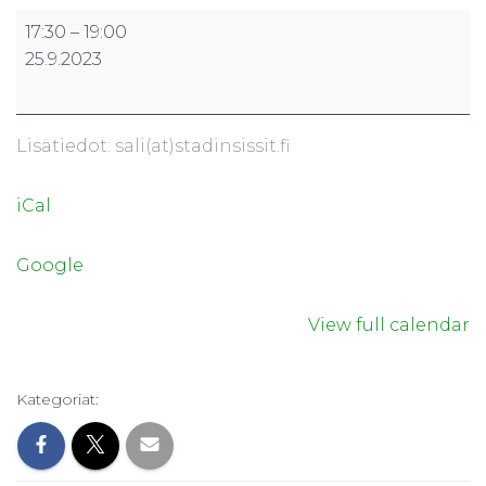
Combat
17:30
–
19:00
Ju-
25.9.2023
Jutsu
ohjatut
treenit
Lisätiedot: sali(at)stadinsissit.fi
iCal
Google
View full calendar
Kategoriat: