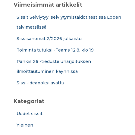
:
Viimeisimmät artikkelit
Sissit Selviytyy: selviytymistaidot testissä Lopen
talvimetsässä
Sissisanomat 2/2026 julkaistu
Toiminta tutuksi -Teams 12.8. klo 19
Pahkis 26 -tiedusteluharjoituksen
ilmoittautuminen käynnissä
Sissi-ideaboksi avattu
Kategoriat
Uudet sissit
Yleinen