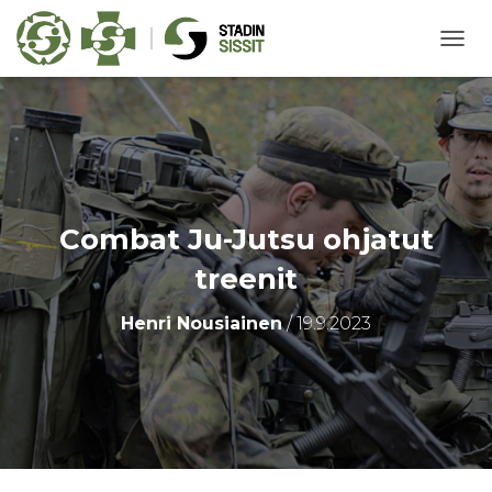
N
A
V
I
G
O
I
N
T
Combat Ju-Jutsu ohjatut
I
P
treenit
Ä
Ä
Henri Nousiainen
/
19.9.2023
L
L
E
/
P
O
I
S