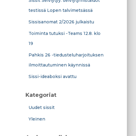
Sissit Selviytyy: selviytymistaidot
testissä Lopen talvimetsässä
Sissisanomat 2/2026 julkaistu
Toiminta tutuksi -Teams 12.8. klo
19
Pahkis 26 -tiedusteluharjoituksen
ilmoittautuminen käynnissä
Sissi-ideaboksi avattu
Kategoriat
Uudet sissit
Yleinen