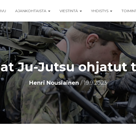
IVU
AJANKOHTAISTA
VIESTINTÄ
YHDISTYS
TOIMIN
t Ju-Jutsu ohjatut t
Henri Nousiainen
/
19.9.2023