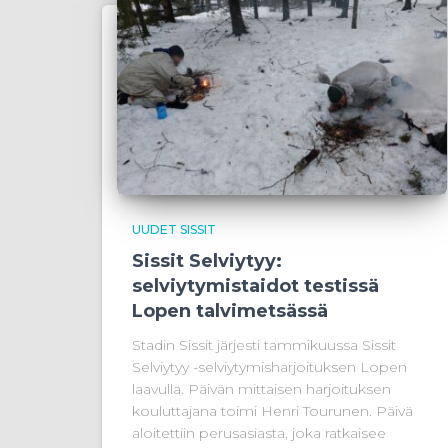
UUDET SISSIT
Sissit Selviytyy:
selviytymistaidot testissä
Lopen talvimetsässä
Stadin Sissit järjesti tammikuussa Sissit
Selviytyy -selviytymisharjoituksen Lopen
laavulla. Päivän mittaisen harjoituksen
kouluttajana toimi Henri Tourunen. Päivä
aloitettiin perusasiasta, joka ratkaisee