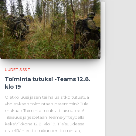
UUDET SISSIT
Toiminta tutuksi -Teams 12.8.
klo 19
Oletko uusi jäsen tai haluaisitko tutustua
yhdistyksen toimintaan paremmin? Tule
mukaan Toiminta tutuksi -tilaisuuteen!
Tilaisuus järjestetään Teams-yhteydellä
keksiviikkona 12.8. klo 19. Tilaisuudessa
esitellään eri toimikuntien toimintaa,