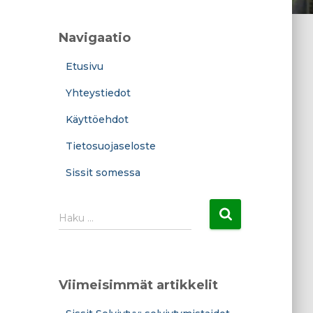
Navigaatio
Etusivu
Yhteystiedot
Käyttöehdot
Tietosuojaseloste
Sissit somessa
H
Haku …
a
k
u
:
Viimeisimmät artikkelit