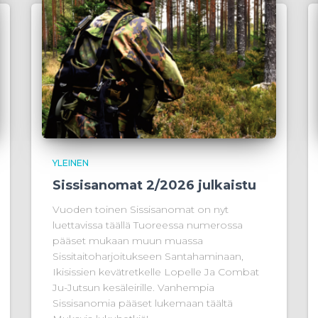
YLEINEN
Sissisanomat 2/2026 julkaistu
Vuoden toinen Sissisanomat on nyt
luettavissa täällä Tuoreessa numerossa
pääset mukaan muun muassa
Sissitaitoharjoitukseen Santahaminaan,
Ikisissien kevätretkelle Lopelle Ja Combat
Ju-Jutsun kesäleirille. Vanhempia
Sissisanomia pääset lukemaan täältä