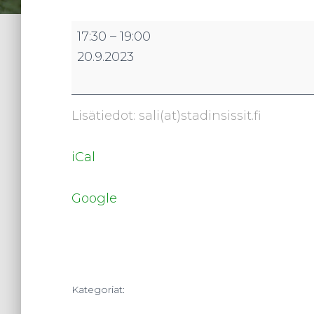
Combat
17:30
–
19:00
Ju-
20.9.2023
Jutsu
ohjatut
treenit
Lisätiedot: sali(at)stadinsissit.fi
iCal
Google
Kategoriat: