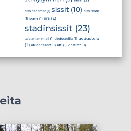
sissi
(2)
sissit
(10)
sissisanomat
(1)
sissiteam
sra
(2)
(1)
some
(1)
stadinsissit
(23)
tiedustelu
taistelijan mieli
(1)
tiedustelija
(1)
(2)
utriadessant
(1)
utti
(1)
viestintä
(1)
eita