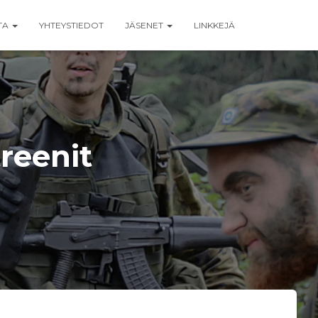
TA
YHTEYSTIEDOT
JÄSENET
LINKKEJÄ
reenit