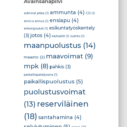
Avainsanapilvi
ammunta
(4)
admiral pitka
(1)
CJJ
(1)
ensiapu
(4)
enrico annus
(1)
esikuntatyöskentely
erikoisjoukot
(1)
jotos
(4)
(3)
kaitseliit
(1)
luento
(1)
maanpuolustus
(14)
maavoimat
(9)
maasto
(2)
mpk
(8)
pahkis
(3)
paikallispataljoona
(1)
paikallispuolustus
(5)
puolustusvoimat
reserviläinen
(13)
(18)
santahamina
(4)
selviytyminen
(5)