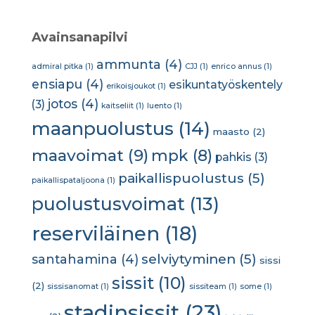
Avainsanapilvi
ammunta
(4)
admiral pitka
(1)
CJJ
(1)
enrico annus
(1)
ensiapu
(4)
esikuntatyöskentely
erikoisjoukot
(1)
jotos
(4)
(3)
kaitseliit
(1)
luento
(1)
maanpuolustus
(14)
maasto
(2)
maavoimat
(9)
mpk
(8)
pahkis
(3)
paikallispuolustus
(5)
paikallispataljoona
(1)
puolustusvoimat
(13)
reserviläinen
(18)
selviytyminen
(5)
santahamina
(4)
sissi
sissit
(10)
(2)
sissisanomat
(1)
sissiteam
(1)
some
(1)
stadinsissit
(23)