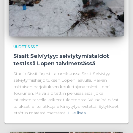
UUDET SISSIT
Sissit Selviytyy: selviytymistaidot
testissä Lopen talvimetsässä
Stadin Sissit järjesti tammikuussa Sissit Selviytyy -
selviytymisharjoituksen Lopen laavulla. Päivän
mittaisen harjoituksen kouluttajana toimi Henri
Tourunen. Päivä aloitettiin perusasiasta, joka
ratkaisee talvella kaiken: tulenteosta. Välineinä olivat
tulukset; ei tulitikkuja eikä sytytysnestettä. Sytykkeet
etsittiin märästä metsästä:
Lue lisää