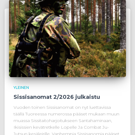
YLEINEN
Sissisanomat 2/2026 julkaistu
Vuoden toinen Sissisanomat on nyt luettavissa
täällä Tuoreessa numerossa pääset mukaan muun
muassa Sissitaitoharjoitukseen Santahaminaan,
Ikisissien kevätretkelle Lopelle Ja Combat Ju-
Jutsun kesäleirille. Vanhempia Sissisanomia pääset