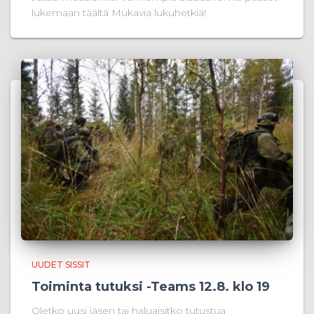
lukemaan täältä Mukavia lukuhetkiä!
UUDET SISSIT
Toiminta tutuksi -Teams 12.8. klo 19
Oletko uusi jäsen tai haluaisitko tutustua