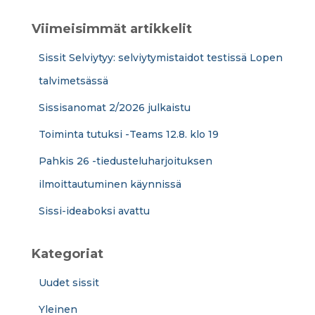
u
:
Viimeisimmät artikkelit
Sissit Selviytyy: selviytymistaidot testissä Lopen
talvimetsässä
Sissisanomat 2/2026 julkaistu
Toiminta tutuksi -Teams 12.8. klo 19
Pahkis 26 -tiedusteluharjoituksen
ilmoittautuminen käynnissä
Sissi-ideaboksi avattu
Kategoriat
Uudet sissit
Yleinen