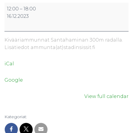
Kivääriammunta
12:00
–
18:00
Santahamina
16.12.2023
2
(300m)
Kivääriammunnat Santahaminan 300m radalla.
Lisätiedot ammunta(at)stadinsissit.fi
iCal
Google
View full calendar
Kategoriat: