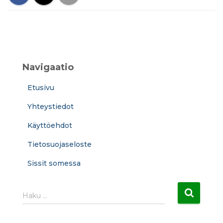
Navigaatio
Etusivu
Yhteystiedot
Käyttöehdot
Tietosuojaseloste
Sissit somessa
H
Haku …
a
k