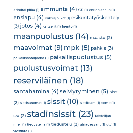
ammunta
(4)
admiral pitka
(1)
CJJ
(1)
enrico annus
(1)
ensiapu
(4)
esikuntatyöskentely
erikoisjoukot
(1)
jotos
(4)
(3)
kaitseliit
(1)
luento
(1)
maanpuolustus
(14)
maasto
(2)
maavoimat
(9)
mpk
(8)
pahkis
(3)
paikallispuolustus
(5)
paikallispataljoona
(1)
puolustusvoimat
(13)
reserviläinen
(18)
selviytyminen
(5)
santahamina
(4)
sissi
sissit
(10)
(2)
sissisanomat
(1)
sissiteam
(1)
some
(1)
stadinsissit
(23)
sra
(2)
taistelijan
tiedustelu
(2)
mieli
(1)
tiedustelija
(1)
utriadessant
(1)
utti
(1)
viestintä
(1)