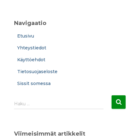
Navigaatio
Etusivu
Yhteystiedot
Käyttöehdot
Tietosuojaseloste
Sissit somessa
H
Haku …
a
k
u
:
Viimeisimmät artikkelit