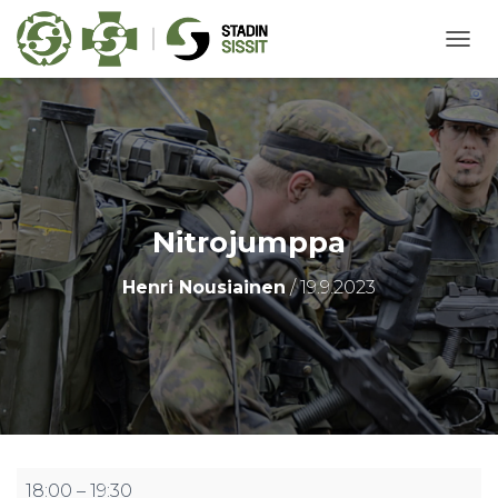
N
A
V
I
G
O
I
N
T
Nitrojumppa
I
P
Henri Nousiainen
/
19.9.2023
Ä
Ä
L
L
E
/
P
O
I
S
Nitrojumppa
18:00
–
19:30