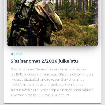
YLEINEN
Sissisanomat 2/2026 julkaistu
Vuoden toinen Sissisanomat on nyt luettavissa
täällä Tuoreessa numerossa pääset mukaan muun
muassa Sissitaitoharjoitukseen Santahaminaan,
Ikisissien kevätretkelle Lopelle Ja Combat Ju-
Jutsun kesäleirille. Vanhempia Sissisanomia pääset
lukemaan täältä Mukavia lukuhetkiä!