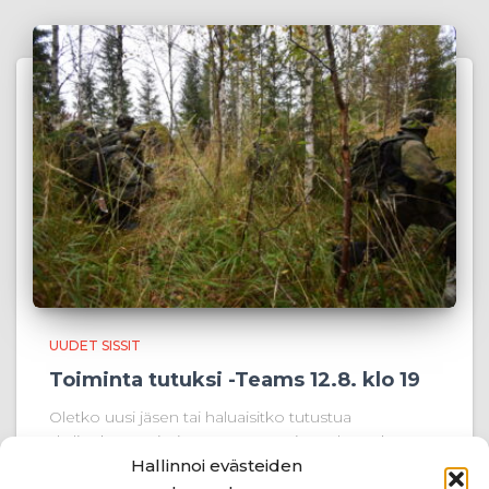
UUDET SISSIT
Toiminta tutuksi -Teams 12.8. klo 19
Oletko uusi jäsen tai haluaisitko tutustua
yhdistyksen toimintaan paremmin? Tule mukaan
Toiminta tutuksi -tilaisuuteen! Tilaisuus järjestetään
Hallinnoi evästeiden