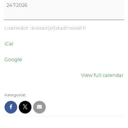
24.7.2026
Lisätiedot: ikisissit(at)stadinsissit.fi
iCal
Google
View full calendar
Kategoriat: