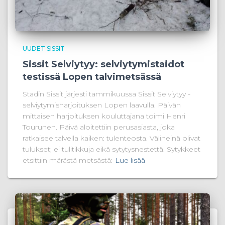
UUDET SISSIT
Sissit Selviytyy: selviytymistaidot
testissä Lopen talvimetsässä
Stadin Sissit järjesti tammikuussa Sissit Selviytyy -
selviytymisharjoituksen Lopen laavulla. Päivän
mittaisen harjoituksen kouluttajana toimi Henri
Tourunen. Päivä aloitettiin perusasiasta, joka
ratkaisee talvella kaiken: tulenteosta. Välineinä olivat
tulukset; ei tulitikkuja eikä sytytysnestettä. Sytykkeet
etsittiin märästä metsästä:
Lue lisää