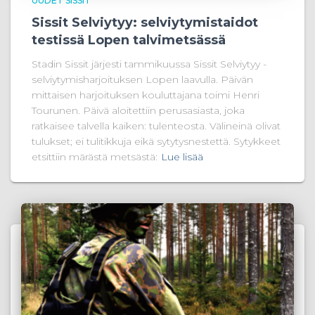
UUDET SISSIT
Sissit Selviytyy: selviytymistaidot
testissä Lopen talvimetsässä
Stadin Sissit järjesti tammikuussa Sissit Selviytyy -
selviytymisharjoituksen Lopen laavulla. Päivän
mittaisen harjoituksen kouluttajana toimi Henri
Tourunen. Päivä aloitettiin perusasiasta, joka
ratkaisee talvella kaiken: tulenteosta. Välineinä olivat
tulukset; ei tulitikkuja eikä sytytysnestettä. Sytykkeet
etsittiin märästä metsästä:
Lue lisää