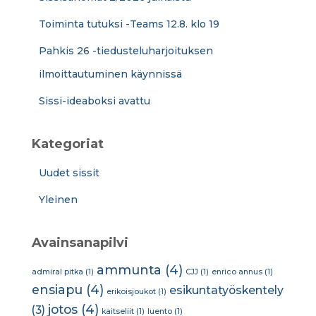
Toiminta tutuksi -Teams 12.8. klo 19
Pahkis 26 -tiedusteluharjoituksen
ilmoittautuminen käynnissä
Sissi-ideaboksi avattu
Kategoriat
Uudet sissit
Yleinen
Avainsanapilvi
ammunta
(4)
admiral pitka
(1)
CJJ
(1)
enrico annus
(1)
ensiapu
(4)
esikuntatyöskentely
erikoisjoukot
(1)
jotos
(4)
(3)
kaitseliit
(1)
luento
(1)