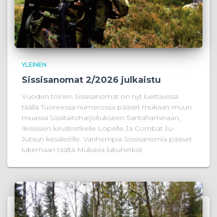
YLEINEN
Sissisanomat 2/2026 julkaistu
Vuoden toinen Sissisanomat on nyt luettavissa
täällä Tuoreessa numerossa pääset mukaan muun
muassa Sissitaitoharjoitukseen Santahaminaan,
Ikisissien kevätretkelle Lopelle Ja Combat Ju-
Jutsun kesäleirille. Vanhempia Sissisanomia pääset
lukemaan täältä Mukavia lukuhetkiä!