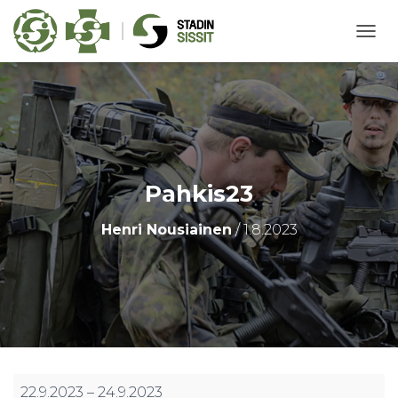
N
A
V
I
G
O
I
N
T
Pahkis23
I
P
Henri Nousiainen
/
1.8.2023
Ä
Ä
L
L
E
/
P
O
I
S
Pahkis23
22.9.2023
–
24.9.2023