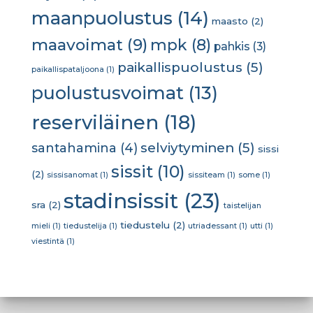
maanpuolustus
(14)
maasto
(2)
maavoimat
(9)
mpk
(8)
pahkis
(3)
paikallispuolustus
(5)
paikallispataljoona
(1)
puolustusvoimat
(13)
reserviläinen
(18)
selviytyminen
(5)
santahamina
(4)
sissi
sissit
(10)
(2)
sissisanomat
(1)
sissiteam
(1)
some
(1)
stadinsissit
(23)
sra
(2)
taistelijan
tiedustelu
(2)
mieli
(1)
tiedustelija
(1)
utriadessant
(1)
utti
(1)
viestintä
(1)