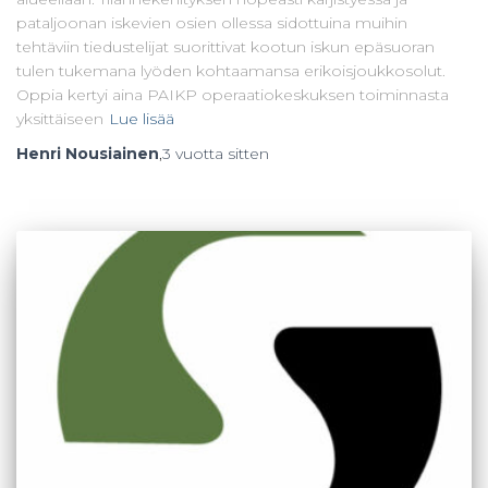
pataljoonan iskevien osien ollessa sidottuina muihin
tehtäviin tiedustelijat suorittivat kootun iskun epäsuoran
tulen tukemana lyöden kohtaamansa erikoisjoukkosolut.
Oppia kertyi aina PAIKP operaatiokeskuksen toiminnasta
yksittäiseen
Lue lisää
Henri Nousiainen
,
3 vuotta
sitten