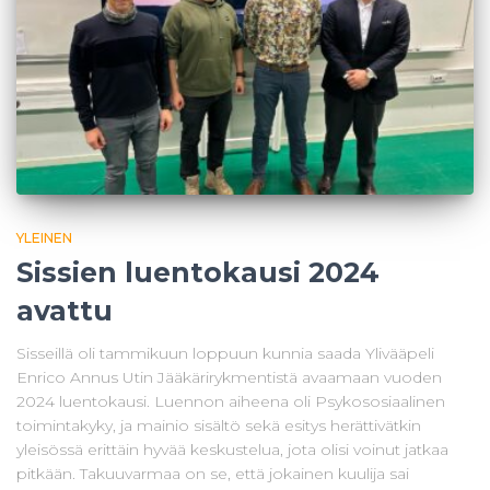
YLEINEN
Sissien luentokausi 2024
avattu
Sisseillä oli tammikuun loppuun kunnia saada Ylivääpeli
Enrico Annus Utin Jääkärirykmentistä avaamaan vuoden
2024 luentokausi. Luennon aiheena oli Psykososiaalinen
toimintakyky, ja mainio sisältö sekä esitys herättivätkin
yleisössä erittäin hyvää keskustelua, jota olisi voinut jatkaa
pitkään. Takuuvarmaa on se, että jokainen kuulija sai