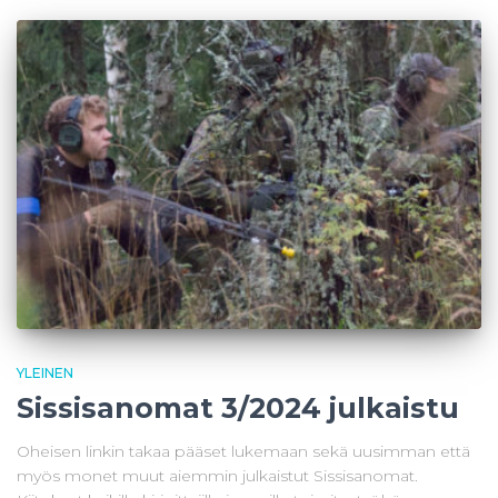
YLEINEN
Sissisanomat 3/2024 julkaistu
Oheisen linkin takaa pääset lukemaan sekä uusimman että
myös monet muut aiemmin julkaistut Sissisanomat.