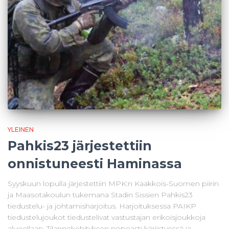
YLEINEN
Pahkis23 järjestettiin
onnistuneesti Haminassa
Syyskuun lopulla järjestettiin MPK:n Kaakkois-Suomen piirin
ja Maasotakoulun tukemana Stadin Sissien Pahkis23
tiedustelu- ja johtamisharjoitus. Harjoituksessa PAIKP
tiedustelujoukot tiedustelivat vastustajan erikoisjoukkoja
alueellaan. Tilannekehityksen nopeasti kärjistyessä ja