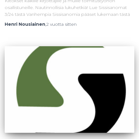
Kiitokset kaikille kirjoittajille ja muille toimitustyöhön
osallistuneille. Nautinnollisia lukuhetkiä! Lue Sissisanomat
3/24 tästä Vanhempia Sissisanomia pääset lukemaan tästä
Henri Nousiainen
,
2 vuotta
sitten