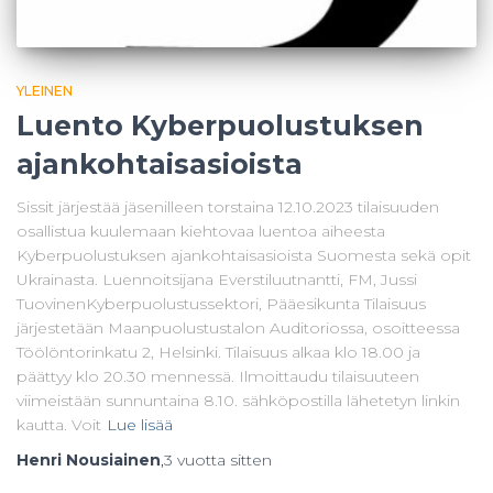
YLEINEN
Luento Kyberpuolustuksen
ajankohtaisasioista
Sissit järjestää jäsenilleen torstaina 12.10.2023 tilaisuuden
osallistua kuulemaan kiehtovaa luentoa aiheesta
Kyberpuolustuksen ajankohtaisasioista Suomesta sekä opit
Ukrainasta. Luennoitsijana Everstiluutnantti, FM, Jussi
TuovinenKyberpuolustussektori, Pääesikunta Tilaisuus
järjestetään Maanpuolustustalon Auditoriossa, osoitteessa
Töölöntorinkatu 2, Helsinki. Tilaisuus alkaa klo 18.00 ja
päättyy klo 20.30 mennessä. Ilmoittaudu tilaisuuteen
viimeistään sunnuntaina 8.10. sähköpostilla lähetetyn linkin
kautta. Voit
Lue lisää
Henri Nousiainen
,
3 vuotta
sitten