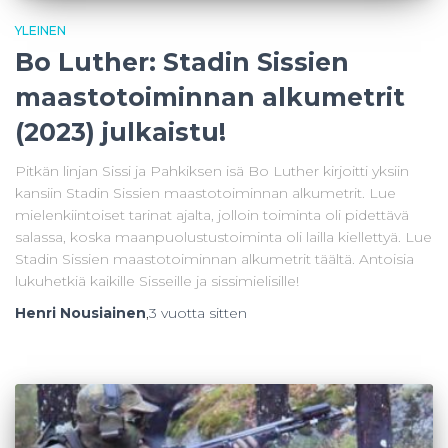
YLEINEN
Bo Luther: Stadin Sissien
maastotoiminnan alkumetrit
(2023) julkaistu!
Pitkän linjan Sissi ja Pahkiksen isä Bo Luther kirjoitti yksiin
kansiin Stadin Sissien maastotoiminnan alkumetrit. Lue
mielenkiintoiset tarinat ajalta, jolloin toiminta oli pidettävä
salassa, koska maanpuolustustoiminta oli lailla kiellettyä. Lue
Stadin Sissien maastotoiminnan alkumetrit täältä. Antoisia
lukuhetkiä kaikille Sisseille ja sissimielisille!
Henri Nousiainen
,
3 vuotta
sitten