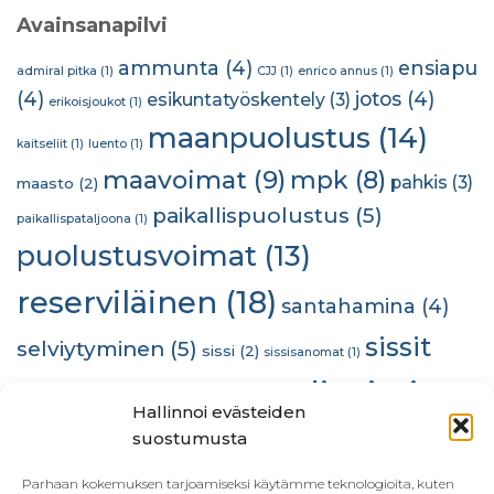
Avainsanapilvi
ammunta
(4)
ensiapu
admiral pitka
(1)
CJJ
(1)
enrico annus
(1)
(4)
jotos
(4)
esikuntatyöskentely
(3)
erikoisjoukot
(1)
maanpuolustus
(14)
kaitseliit
(1)
luento
(1)
maavoimat
(9)
mpk
(8)
pahkis
(3)
maasto
(2)
paikallispuolustus
(5)
paikallispataljoona
(1)
puolustusvoimat
(13)
reserviläinen
(18)
santahamina
(4)
sissit
selviytyminen
(5)
sissi
(2)
sissisanomat
(1)
stadinsissit
(10)
sra
(2)
sissiteam
(1)
some
(1)
Hallinnoi evästeiden
(23)
suostumusta
tiedustelu
(2)
taistelijan mieli
(1)
tiedustelija
(1)
utriadessant
Parhaan kokemuksen tarjoamiseksi käytämme teknologioita, kuten
(1)
utti
(1)
viestintä
(1)