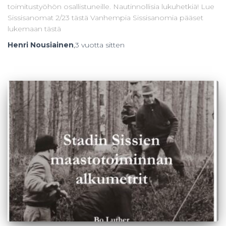
toimitustyöhön osallistuneille. Nautinnollisia lukuhetkiä! Lue
Sissisanomat 2/23 tästä Vanhempia Sissisanomia pääset
lukemaan tästä
Henri Nousiainen
,
3 vuotta
sitten