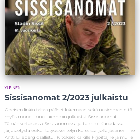
YLEINEN
Sissisanomat 2/2023 julkaistu
Oheisen linkin takaa pääset lukemaan sekä uusimman että
myös monet muut aiemmin julkaistut Sissisanomat.
Tämänkertaisessa Sissisanomissa juttu mm. Kanadassa
järjestetystä esikuntatyöskentelyn kurssista, jolle jäsenemme
Antti Lilleberg osallistui. Kiitokset kaikille kirjoittajille ja muille