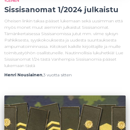
YLEINEN
Sissisanomat 1/2024 julkaistu
Oheisen linkin takaa pääset lukemaan sekä uusimman että
myös monet muut aiemmin julkaistut Sissisanomat.
Tämänkertaisessa Sissisanomissa jutut mm. viime syksyn
Pahkiksesta, syyskokouksesta ja uudesta suuntauksesta
ampumatoiminnassa. Kiitokset kaikille kirjoittajille ja muille
toimitustyöhön osallistuneille. Nautinnollisia lukuhetkiä! Lue
Sissisanomat 1/24 tästä Vanhempia Sissisanomia pääset
lukemaan tästä
Henri Nousiainen
,
3 vuotta
sitten