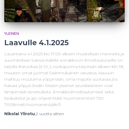
YLEINEN
Laavulle 4.1.2025
Lauantaina 4.1.2025 klo 17.00 alkaen muistellaan menneitä ja
suunnitellaan tulevia.Kaikille ennakkoon ilmoittautuneille on
tarjolla iltaruokaa (á 10,-), ruokajuoma tarjotaan alkaen klo 18,
muuten omat juomat.Säänmukainen varustus, laavuun
mahtuu muutama yöpymään, oma majoite suotavaa jos
haluaa yöpyä.Stadin Sissien jäsenet seuralaisineen ovat
lämpimästi tervetulleita. Ennakkoilmoittautumiset sekä
tiedustelut ja ajo-ohjeet:Matti Huomanen040 730
7008matti.huomanen(a)iki.fi
Nikolai Ylirotu
,
2 vuotta
sitten