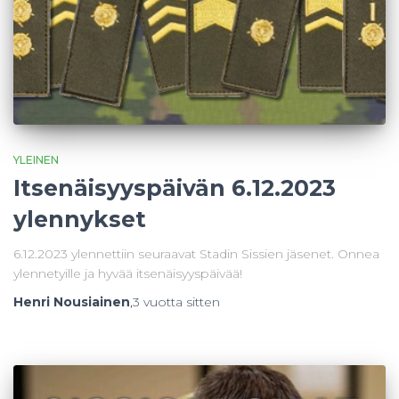
YLEINEN
Itsenäisyyspäivän 6.12.2023
ylennykset
6.12.2023 ylennettiin seuraavat Stadin Sissien jäsenet. Onnea
ylennetyille ja hyvää itsenäisyyspäivää!
Henri Nousiainen
,
3 vuotta
sitten