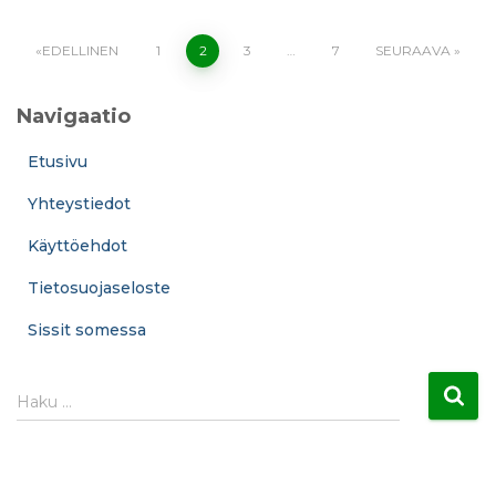
Artikkelien
EDELLINEN
1
2
3
…
7
SEURAAVA
sivutus
Navigaatio
Etusivu
Yhteystiedot
Käyttöehdot
Tietosuojaseloste
Sissit somessa
H
Haku …
a
k
u
: