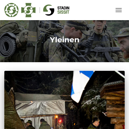
NAVIG
PÄÄL
Yleinen