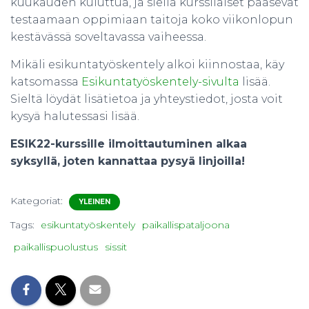
kuukauden kuluttua, ja siellä kurssilaiset pääsevät
testaamaan oppimiaan taitoja koko viikonlopun
kestävässä soveltavassa vaiheessa.
Mikäli esikuntatyöskentely alkoi kiinnostaa, käy
katsomassa
Esikuntatyöskentely-sivulta
lisää.
Sieltä löydät lisätietoa ja yhteystiedot, josta voit
kysyä halutessasi lisää.
ESIK22-kurssille ilmoittautuminen alkaa
syksyllä, joten kannattaa pysyä linjoilla!
Kategoriat:
YLEINEN
Tags:
esikuntatyöskentely
paikallispataljoona
paikallispuolustus
sissit