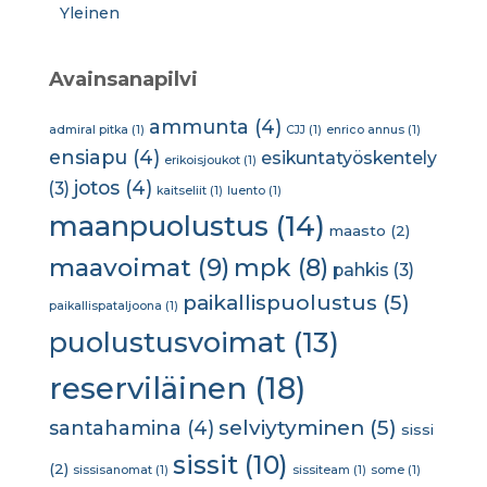
Yleinen
Avainsanapilvi
ammunta
(4)
admiral pitka
(1)
CJJ
(1)
enrico annus
(1)
ensiapu
(4)
esikuntatyöskentely
erikoisjoukot
(1)
jotos
(4)
(3)
kaitseliit
(1)
luento
(1)
maanpuolustus
(14)
maasto
(2)
maavoimat
(9)
mpk
(8)
pahkis
(3)
paikallispuolustus
(5)
paikallispataljoona
(1)
puolustusvoimat
(13)
reserviläinen
(18)
selviytyminen
(5)
santahamina
(4)
sissi
sissit
(10)
(2)
sissisanomat
(1)
sissiteam
(1)
some
(1)