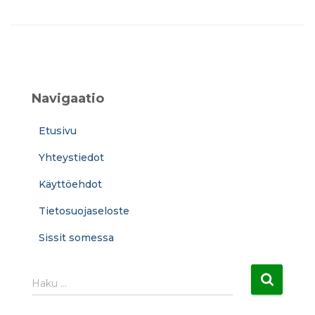
Navigaatio
Etusivu
Yhteystiedot
Käyttöehdot
Tietosuojaseloste
Sissit somessa
H
Haku …
a
k