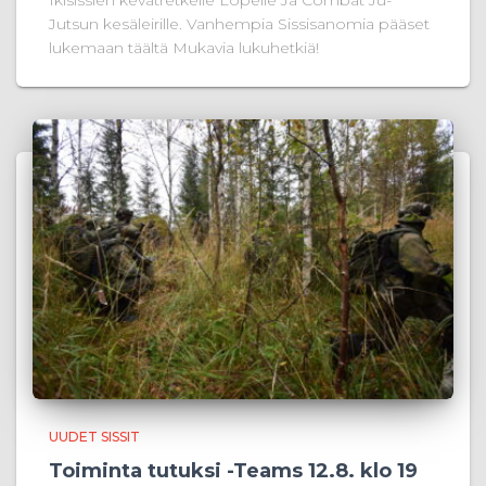
Jutsun kesäleirille. Vanhempia Sissisanomia pääset
lukemaan täältä Mukavia lukuhetkiä!
UUDET SISSIT
Toiminta tutuksi -Teams 12.8. klo 19