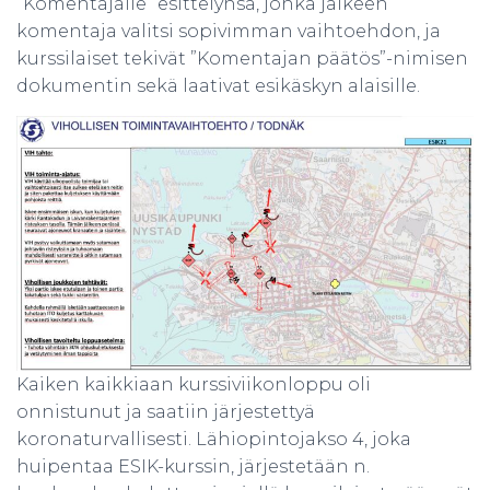
”Komentajalle” esittelynsä, jonka jälkeen
komentaja valitsi sopivimman vaihtoehdon, ja
kurssilaiset tekivät ”Komentajan päätös”-nimisen
dokumentin sekä laativat esikäskyn alaisille.
Kaiken kaikkiaan kurssiviikonloppu oli
onnistunut ja saatiin järjestettyä
koronaturvallisesti. Lähiopintojakso 4, joka
huipentaa ESIK-kurssin, järjestetään n.