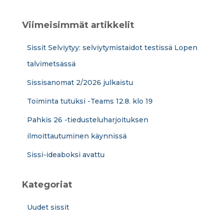
u
:
Viimeisimmät artikkelit
Sissit Selviytyy: selviytymistaidot testissä Lopen
talvimetsässä
Sissisanomat 2/2026 julkaistu
Toiminta tutuksi -Teams 12.8. klo 19
Pahkis 26 -tiedusteluharjoituksen
ilmoittautuminen käynnissä
Sissi-ideaboksi avattu
Kategoriat
Uudet sissit