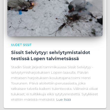
UUDET SISSIT
Sissit Selviytyy: selviytymistaidot
testissä Lopen talvimetsässä
Stadin Sissit järjesti tammikuussa Sissit Selviytyy -
selviytymisharjoituksen Lopen laavulla. Päivän
mittaisen harjoituksen kouluttajana toimi Henri
Tourunen. Päivä aloitettiin perusasiasta, joka
ratkaisee talvella kaiken: tulenteosta. Välineinä olivat
tulukset; ei tulitikkuja eikä sytytysnestettä. Sytykkeet
etsittiin märästä metsästä:
Lue lisää