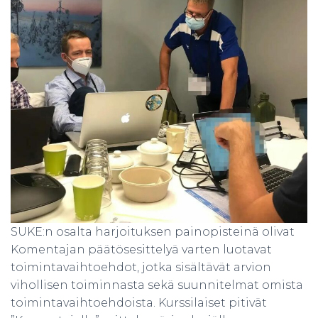
SUKE:n osalta harjoituksen painopisteinä olivat
Komentajan päätösesittelyä varten luotavat
toimintavaihtoehdot, jotka sisältävät arvion
vihollisen toiminnasta sekä suunnitelmat omista
toimintavaihtoehdoista. Kurssilaiset pitivät