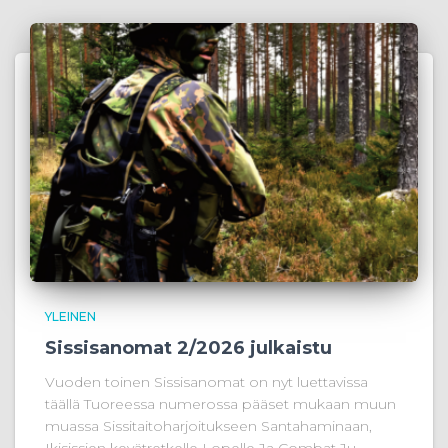
YLEINEN
Sissisanomat 2/2026 julkaistu
Vuoden toinen Sissisanomat on nyt luettavissa
täällä Tuoreessa numerossa pääset mukaan muun
muassa Sissitaitoharjoitukseen Santahaminaan,
Ikisissien kevätretkelle Lopelle Ja Combat Ju-