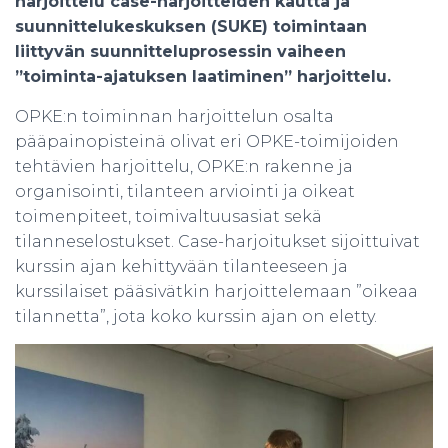
harjoittelu case-harjoitteiden kautta ja
suunnittelukeskuksen (SUKE) toimintaan
liittyvän suunnitteluprosessin vaiheen
”toiminta-ajatuksen laatiminen” harjoittelu.
OPKE:n toiminnan harjoittelun osalta
pääpainopisteinä olivat eri OPKE-toimijoiden
tehtävien harjoittelu, OPKE:n rakenne ja
organisointi, tilanteen arviointi ja oikeat
toimenpiteet, toimivaltuusasiat sekä
tilanneselostukset. Case-harjoitukset sijoittuivat
kurssin ajan kehittyvään tilanteeseen ja
kurssilaiset pääsivätkin harjoittelemaan ”oikeaa
tilannetta”, jota koko kurssin ajan on eletty.