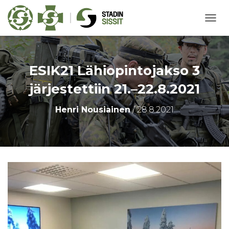
N
A
V
I
G
ESIK21 Lähiopintojakso 3
O
I
järjestettiin 21.–22.8.2021
N
T
Henri Nousiainen
/
28.8.2021
I
P
Ä
Ä
L
L
E
/
P
O
I
S